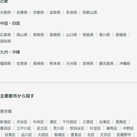
近畿
大阪府
｜
兵庫県
｜
京都府
｜
滋賀県
｜
奈良県
｜
和歌山県
中国・四国
広島県
｜
岡山県
｜
鳥取県
｜
島根県
｜
山口県
｜
徳島県
｜
香川県
｜
愛媛県
｜
高知県
九州・沖縄
福岡県
｜
佐賀県
｜
長崎県
｜
熊本県
｜
大分県
｜
宮崎県
｜
鹿児島県
｜
沖縄県
主要都市から探す
東京都
新宿区
｜
渋谷区
｜
中央区
｜
港区
｜
千代田区
｜
江東区
｜
台東区
｜
葛飾区
｜
墨田区
｜
江戸川区
｜
足立区
｜
荒川区
｜
世田谷区
｜
杉並区
｜
練馬区
｜
中野区
｜
目黒区
｜
品川区
｜
大田区
｜
板橋区
｜
豊島区
｜
北区
｜
文京区
｜
武蔵野市
｜