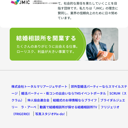
て、社会的な責任を果たしていくことを目
指す団体です。私たちは「JMIC」の理念に
賛同し、業界の信頼向上のために日々努め
ています。
株式会社トータルマリアージュサポート
郊外型婚活パーティーならスマイルステ
ージ
婚活パーティー・街コンの出会いならTMSイベントポータル
SCRUM（ス
クラム）
仲人協会連合会
結婚式のお得情報ならブライフ
ブライダルジュエ
リー ラ・アーペ
動画で結婚相談所が探せる結婚相談所TV
フリジェリオ
（FRIGERIO）
写真スタジオPix-do!