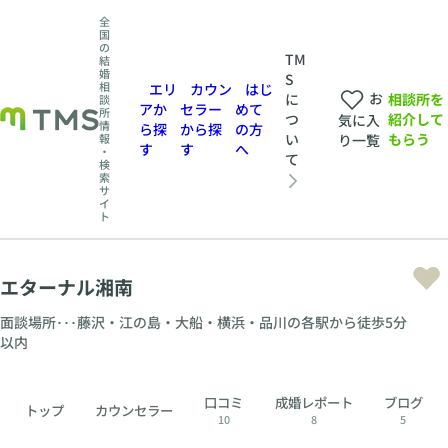
全
国
の
TM
結
婚
S
相
エリ
カウン
はじ
お
相談所を
に
談
アか
セラー
めて
所
紹介して
つ
気に入
情
ら探
から探
の方
もらう
い
報
り一覧
す
す
へ
・
て
検
索
サ
イ
ト
エターナル湘南
面談場所･･･藤沢・江の島・大船・横浜・品川の各駅から徒歩5分
以内
口コミ
成婚レポート
ブログ
トップ
カウンセラー
10
8
5