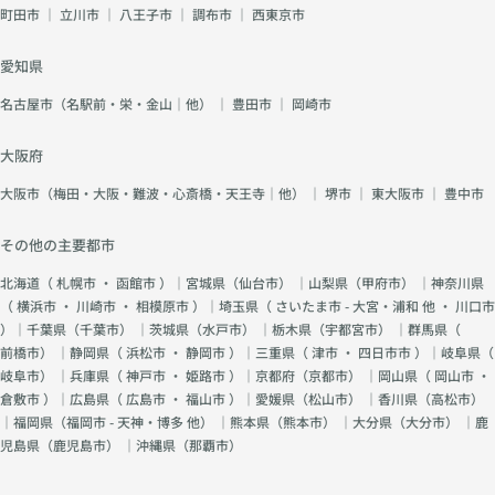
町田市
｜
立川市
｜
八王子市
｜
調布市
｜
西東京市
愛知県
名古屋市（名駅前・栄・金山｜他）
｜
豊田市
｜
岡崎市
大阪府
大阪市（梅田・大阪・難波・心斎橋・天王寺｜他）
｜
堺市
｜
東大阪市
｜
豊中市
その他の主要都市
北海道（
札幌市
・
函館市
）｜宮城県（
仙台市
） ｜山梨県（
甲府市
） ｜神奈川県
（
横浜市
・
川崎市
・
相模原市
）｜埼玉県（
さいたま市 - 大宮・浦和 他
・
川口市
）｜千葉県（
千葉市
） ｜茨城県（
水戸市
） ｜栃木県（
宇都宮市
） ｜群馬県（
前橋市
） ｜静岡県（
浜松市
・
静岡市
）｜三重県（
津市
・
四日市市
）｜岐阜県（
岐阜市
） ｜兵庫県（
神戸市
・
姫路市
）｜京都府（
京都市
） ｜岡山県（
岡山市
・
倉敷市
）｜広島県（
広島市
・
福山市
）｜愛媛県（
松山市
） ｜香川県（
高松市
）
｜福岡県（
福岡市 - 天神・博多 他
） ｜熊本県（
熊本市
） ｜大分県（
大分市
） ｜鹿
児島県（
鹿児島市
） ｜沖縄県（
那覇市
）