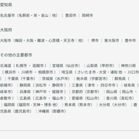
愛知県
名古屋市（名駅前・栄・金山｜他）
｜
豊田市
｜
岡崎市
大阪府
大阪市（梅田・大阪・難波・心斎橋・天王寺｜他）
｜
堺市
｜
東大阪市
｜
豊中市
その他の主要都市
北海道（
札幌市
・
函館市
）｜宮城県（
仙台市
） ｜山梨県（
甲府市
） ｜神奈川県
（
横浜市
・
川崎市
・
相模原市
）｜埼玉県（
さいたま市 - 大宮・浦和 他
・
川口市
）｜千葉県（
千葉市
） ｜茨城県（
水戸市
） ｜栃木県（
宇都宮市
） ｜群馬県（
前橋市
） ｜静岡県（
浜松市
・
静岡市
）｜三重県（
津市
・
四日市市
）｜岐阜県（
岐阜市
） ｜兵庫県（
神戸市
・
姫路市
）｜京都府（
京都市
） ｜岡山県（
岡山市
・
倉敷市
）｜広島県（
広島市
・
福山市
）｜愛媛県（
松山市
） ｜香川県（
高松市
）
｜福岡県（
福岡市 - 天神・博多 他
） ｜熊本県（
熊本市
） ｜大分県（
大分市
） ｜鹿
児島県（
鹿児島市
） ｜沖縄県（
那覇市
）