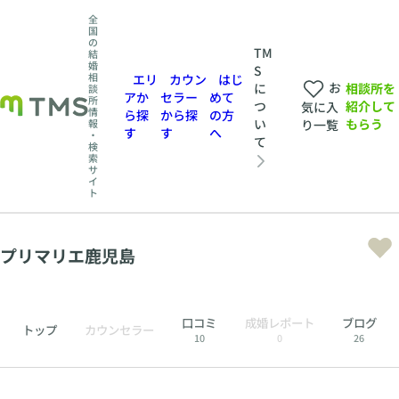
全
国
の
TM
結
婚
S
相
エリ
カウン
はじ
お
相談所を
に
談
アか
セラー
めて
所
紹介して
つ
気に入
情
ら探
から探
の方
もらう
い
報
り一覧
す
す
へ
・
て
検
索
サ
イ
ト
プリマリエ鹿児島
口コミ
成婚レポート
ブログ
トップ
カウンセラー
10
0
26