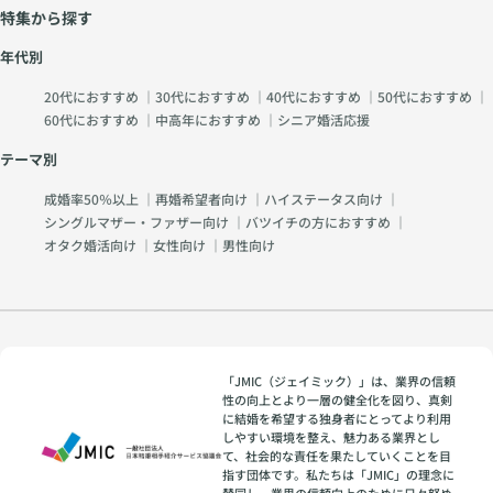
特集から探す
年代別
20代におすすめ
｜
30代におすすめ
｜
40代におすすめ
｜
50代におすすめ
｜
60代におすすめ
｜
中高年におすすめ
｜
シニア婚活応援
テーマ別
成婚率50％以上
｜
再婚希望者向け
｜
ハイステータス向け
｜
シングルマザー・ファザー向け
｜
バツイチの方におすすめ
｜
オタク婚活向け
｜
女性向け
｜
男性向け
「JMIC（ジェイミック）」は、業界の信頼
性の向上とより一層の健全化を図り、真剣
に結婚を希望する独身者にとってより利用
しやすい環境を整え、魅力ある業界とし
て、社会的な責任を果たしていくことを目
指す団体です。私たちは「JMIC」の理念に