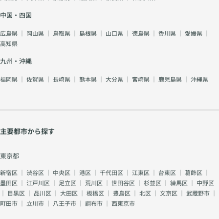
中国・四国
広島県
｜
岡山県
｜
鳥取県
｜
島根県
｜
山口県
｜
徳島県
｜
香川県
｜
愛媛県
｜
高知県
九州・沖縄
福岡県
｜
佐賀県
｜
長崎県
｜
熊本県
｜
大分県
｜
宮崎県
｜
鹿児島県
｜
沖縄県
主要都市から探す
東京都
新宿区
｜
渋谷区
｜
中央区
｜
港区
｜
千代田区
｜
江東区
｜
台東区
｜
葛飾区
｜
墨田区
｜
江戸川区
｜
足立区
｜
荒川区
｜
世田谷区
｜
杉並区
｜
練馬区
｜
中野区
｜
目黒区
｜
品川区
｜
大田区
｜
板橋区
｜
豊島区
｜
北区
｜
文京区
｜
武蔵野市
｜
町田市
｜
立川市
｜
八王子市
｜
調布市
｜
西東京市