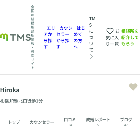
全
国
の
TM
結
婚
S
相
エリ
カウン
はじ
お
相談所を
に
談
アか
セラー
めて
所
紹介して
つ
気に入
情
ら探
から探
の方
もらう
い
報
り一覧
す
す
へ
・
て
検
索
サ
イ
ト
Hiroka
札幌JR駅北口徒歩1分
口コミ
成婚レポート
ブログ
トップ
カウンセラー
14
5
47