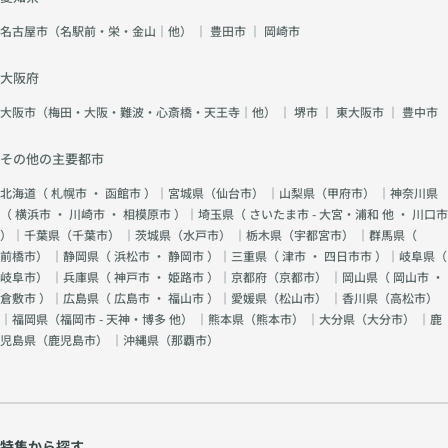
名古屋市（名駅前・栄・金山｜他）
｜
豊田市
｜
岡崎市
大阪府
大阪市（梅田・大阪・難波・心斎橋・天王寺｜他）
｜
堺市
｜
東大阪市
｜
豊中市
その他の主要都市
北海道（
札幌市
・
函館市
）｜宮城県（
仙台市
） ｜山梨県（
甲府市
） ｜神奈川県
（
横浜市
・
川崎市
・
相模原市
）｜埼玉県（
さいたま市 - 大宮・浦和 他
・
川口市
）｜千葉県（
千葉市
） ｜茨城県（
水戸市
） ｜栃木県（
宇都宮市
） ｜群馬県（
前橋市
） ｜静岡県（
浜松市
・
静岡市
）｜三重県（
津市
・
四日市市
）｜岐阜県（
岐阜市
） ｜兵庫県（
神戸市
・
姫路市
）｜京都府（
京都市
） ｜岡山県（
岡山市
・
倉敷市
）｜広島県（
広島市
・
福山市
）｜愛媛県（
松山市
） ｜香川県（
高松市
）
｜福岡県（
福岡市 - 天神・博多 他
） ｜熊本県（
熊本市
） ｜大分県（
大分市
） ｜鹿
児島県（
鹿児島市
） ｜沖縄県（
那覇市
）
特集から探す