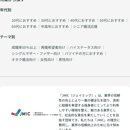
年代別
20代におすすめ
｜
30代におすすめ
｜
40代におすすめ
｜
50代におすすめ
｜
60代におすすめ
｜
中高年におすすめ
｜
シニア婚活応援
テーマ別
成婚率50％以上
｜
再婚希望者向け
｜
ハイステータス向け
｜
シングルマザー・ファザー向け
｜
バツイチの方におすすめ
｜
オタク婚活向け
｜
女性向け
｜
男性向け
「JMIC（ジェイミック）」は、業界の信頼
性の向上とより一層の健全化を図り、真剣
に結婚を希望する独身者にとってより利用
しやすい環境を整え、魅力ある業界とし
て、社会的な責任を果たしていくことを目
指す団体です。私たちは「JMIC」の理念に
賛同し、業界の信頼向上のために日々努め
ています。