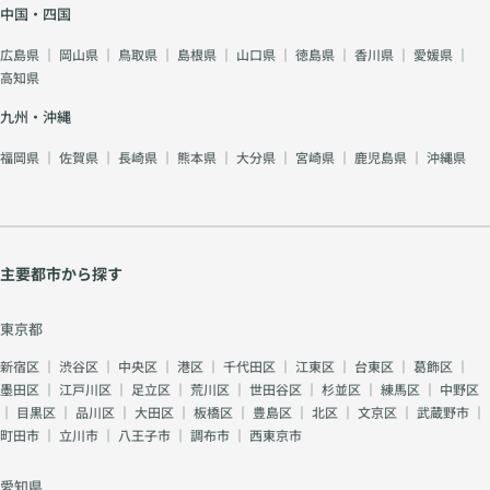
中国・四国
広島県
｜
岡山県
｜
鳥取県
｜
島根県
｜
山口県
｜
徳島県
｜
香川県
｜
愛媛県
｜
高知県
九州・沖縄
福岡県
｜
佐賀県
｜
長崎県
｜
熊本県
｜
大分県
｜
宮崎県
｜
鹿児島県
｜
沖縄県
主要都市から探す
東京都
新宿区
｜
渋谷区
｜
中央区
｜
港区
｜
千代田区
｜
江東区
｜
台東区
｜
葛飾区
｜
墨田区
｜
江戸川区
｜
足立区
｜
荒川区
｜
世田谷区
｜
杉並区
｜
練馬区
｜
中野区
｜
目黒区
｜
品川区
｜
大田区
｜
板橋区
｜
豊島区
｜
北区
｜
文京区
｜
武蔵野市
｜
町田市
｜
立川市
｜
八王子市
｜
調布市
｜
西東京市
愛知県