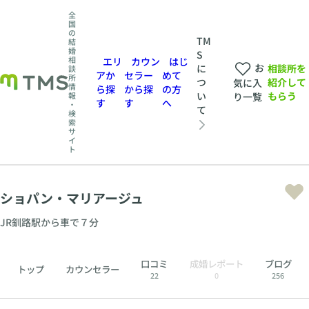
全
国
の
TM
結
婚
S
相
エリ
カウン
はじ
お
相談所を
に
談
アか
セラー
めて
所
紹介して
つ
気に入
情
ら探
から探
の方
もらう
い
報
り一覧
す
す
へ
・
て
検
索
サ
イ
ト
ショパン・マリアージュ
JR釧路駅から車で７分
口コミ
成婚レポート
ブログ
トップ
カウンセラー
22
0
256