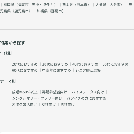
｜福岡県（
福岡市 - 天神・博多 他
） ｜熊本県（
熊本市
） ｜大分県（
大分市
） ｜鹿
児島県（
鹿児島市
） ｜沖縄県（
那覇市
）
特集から探す
年代別
20代におすすめ
｜
30代におすすめ
｜
40代におすすめ
｜
50代におすすめ
｜
60代におすすめ
｜
中高年におすすめ
｜
シニア婚活応援
テーマ別
成婚率50％以上
｜
再婚希望者向け
｜
ハイステータス向け
｜
シングルマザー・ファザー向け
｜
バツイチの方におすすめ
｜
オタク婚活向け
｜
女性向け
｜
男性向け