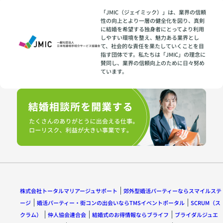
「JMIC（ジェイミック）」は、業界の信頼
性の向上とより一層の健全化を図り、真剣
に結婚を希望する独身者にとってより利用
しやすい環境を整え、魅力ある業界とし
て、社会的な責任を果たしていくことを目
指す団体です。私たちは「JMIC」の理念に
賛同し、業界の信頼向上のために日々努め
ています。
株式会社トータルマリアージュサポート
郊外型婚活パーティーならスマイルステ
ージ
婚活パーティー・街コンの出会いならTMSイベントポータル
SCRUM（ス
クラム）
仲人協会連合会
結婚式のお得情報ならブライフ
ブライダルジュエ