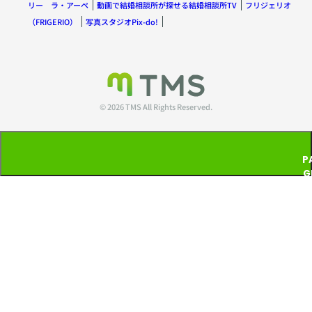
リー ラ・アーペ
動画で結婚相談所が探せる結婚相談所TV
フリジェリオ
（FRIGERIO）
写真スタジオPix-do!
© 2026 TMS All Rights Reserved.
P
G
T
P