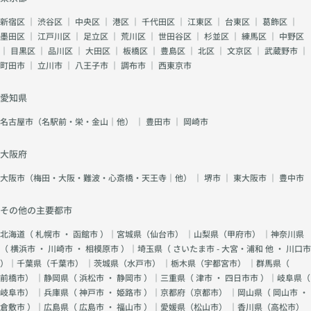
新宿区
｜
渋谷区
｜
中央区
｜
港区
｜
千代田区
｜
江東区
｜
台東区
｜
葛飾区
｜
墨田区
｜
江戸川区
｜
足立区
｜
荒川区
｜
世田谷区
｜
杉並区
｜
練馬区
｜
中野区
｜
目黒区
｜
品川区
｜
大田区
｜
板橋区
｜
豊島区
｜
北区
｜
文京区
｜
武蔵野市
｜
町田市
｜
立川市
｜
八王子市
｜
調布市
｜
西東京市
愛知県
名古屋市（名駅前・栄・金山｜他）
｜
豊田市
｜
岡崎市
大阪府
大阪市（梅田・大阪・難波・心斎橋・天王寺｜他）
｜
堺市
｜
東大阪市
｜
豊中市
その他の主要都市
北海道（
札幌市
・
函館市
）｜宮城県（
仙台市
） ｜山梨県（
甲府市
） ｜神奈川県
（
横浜市
・
川崎市
・
相模原市
）｜埼玉県（
さいたま市 - 大宮・浦和 他
・
川口市
）｜千葉県（
千葉市
） ｜茨城県（
水戸市
） ｜栃木県（
宇都宮市
） ｜群馬県（
前橋市
） ｜静岡県（
浜松市
・
静岡市
）｜三重県（
津市
・
四日市市
）｜岐阜県（
岐阜市
） ｜兵庫県（
神戸市
・
姫路市
）｜京都府（
京都市
） ｜岡山県（
岡山市
・
倉敷市
）｜広島県（
広島市
・
福山市
）｜愛媛県（
松山市
） ｜香川県（
高松市
）