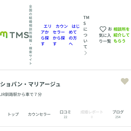
全
国
の
TM
結
婚
S
相
エリ
カウン
はじ
お
相談所を
に
談
アか
セラー
めて
所
紹介して
つ
気に入
情
ら探
から探
の方
もらう
い
報
り一覧
す
す
へ
・
て
検
索
サ
イ
ト
ショパン・マリアージュ
JR釧路駅から車で７分
口コミ
成婚レポート
ブログ
トップ
カウンセラー
22
0
254