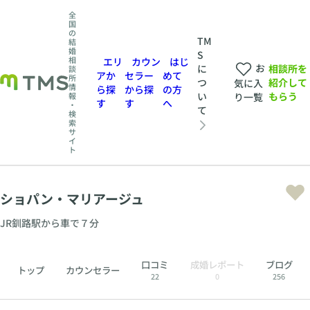
全
国
の
TM
結
婚
S
相
エリ
カウン
はじ
お
相談所を
に
談
アか
セラー
めて
所
紹介して
つ
気に入
情
ら探
から探
の方
もらう
い
報
り一覧
す
す
へ
・
て
検
索
サ
イ
ト
ショパン・マリアージュ
JR釧路駅から車で７分
口コミ
成婚レポート
ブログ
トップ
カウンセラー
22
0
256