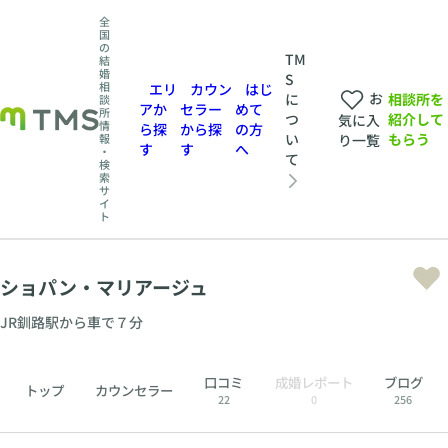
全
国
の
TM
結
婚
S
相
エリ
カウン
はじ
お
相談所を
に
談
アか
セラー
めて
所
紹介して
つ
気に入
情
ら探
から探
の方
もらう
い
報
り一覧
す
す
へ
・
て
検
索
サ
イ
ト
ショパン・マリアージュ
JR釧路駅から車で７分
口コミ
成婚レポート
ブログ
トップ
カウンセラー
22
0
256