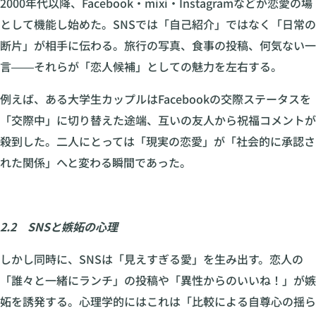
2000年代以降、Facebook・mixi・Instagramなどが恋愛の場
として機能し始めた。SNSでは「自己紹介」ではなく「日常の
断片」が相手に伝わる。旅行の写真、食事の投稿、何気ない一
言――それらが「恋人候補」としての魅力を左右する。
例えば、ある大学生カップルはFacebookの交際ステータスを
「交際中」に切り替えた途端、互いの友人から祝福コメントが
殺到した。二人にとっては「現実の恋愛」が「社会的に承認さ
れた関係」へと変わる瞬間であった。
2.2 SNSと嫉妬の心理
しかし同時に、SNSは「見えすぎる愛」を生み出す。恋人の
「誰々と一緒にランチ」の投稿や「異性からのいいね！」が嫉
妬を誘発する。心理学的にはこれは「比較による自尊心の揺ら