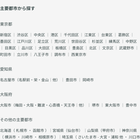
主要都市から探す
東京都
新宿区
｜
渋谷区
｜
中央区
｜
港区
｜
千代田区
｜
江東区
｜
台東区
｜
葛飾区
｜
墨田区
｜
江戸川区
｜
足立区
｜
荒川区
｜
世田谷区
｜
杉並区
｜
練馬区
｜
中野区
｜
目黒区
｜
品川区
｜
大田区
｜
板橋区
｜
豊島区
｜
北区
｜
文京区
｜
武蔵野市
｜
町田市
｜
立川市
｜
八王子市
｜
調布市
｜
西東京市
愛知県
名古屋市（名駅前・栄・金山｜他）
｜
豊田市
｜
岡崎市
大阪府
大阪市（梅田・大阪・難波・心斎橋・天王寺｜他）
｜
堺市
｜
東大阪市
｜
豊中市
その他の主要都市
北海道（
札幌市
・
函館市
）｜宮城県（
仙台市
） ｜山梨県（
甲府市
） ｜神奈川県
（
横浜市
・
川崎市
・
相模原市
）｜埼玉県（
さいたま市 - 大宮・浦和 他
・
川口市