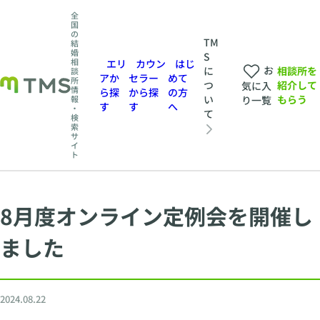
全
国
の
TM
結
婚
S
相
エリ
カウン
はじ
お
相談所を
に
談
アか
セラー
めて
所
紹介して
つ
気に入
情
ら探
から探
の方
もらう
い
報
り一覧
す
す
へ
・
て
検
索
サ
イ
ト
8月度オンライン定例会を開催し
ました
2024.08.22