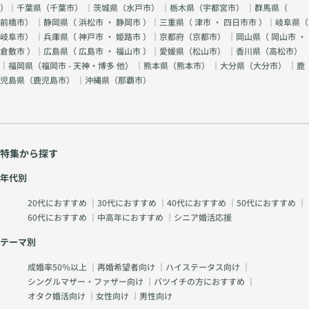
）｜千葉県（
千葉市
） ｜茨城県（
水戸市
） ｜栃木県（
宇都宮市
） ｜群馬県（
前橋市
） ｜静岡県（
浜松市
・
静岡市
）｜三重県（
津市
・
四日市市
）｜岐阜県（
岐阜市
） ｜兵庫県（
神戸市
・
姫路市
）｜京都府（
京都市
） ｜岡山県（
岡山市
・
倉敷市
）｜広島県（
広島市
・
福山市
）｜愛媛県（
松山市
） ｜香川県（
高松市
）
｜福岡県（
福岡市 - 天神・博多 他
） ｜熊本県（
熊本市
） ｜大分県（
大分市
） ｜鹿
児島県（
鹿児島市
） ｜沖縄県（
那覇市
）
特集から探す
年代別
20代におすすめ
｜
30代におすすめ
｜
40代におすすめ
｜
50代におすすめ
｜
60代におすすめ
｜
中高年におすすめ
｜
シニア婚活応援
テーマ別
成婚率50％以上
｜
再婚希望者向け
｜
ハイステータス向け
｜
シングルマザー・ファザー向け
｜
バツイチの方におすすめ
｜
オタク婚活向け
｜
女性向け
｜
男性向け