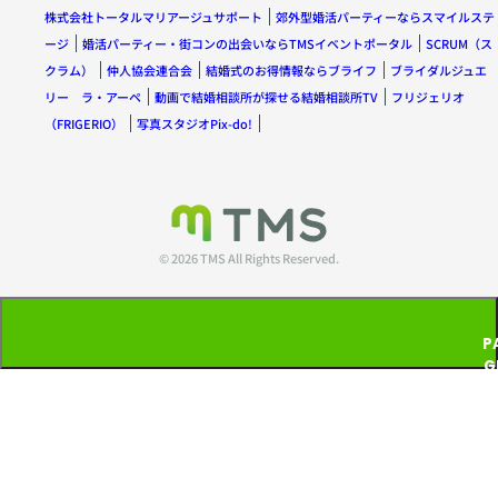
株式会社トータルマリアージュサポート
郊外型婚活パーティーならスマイルステ
ージ
婚活パーティー・街コンの出会いならTMSイベントポータル
SCRUM（ス
クラム）
仲人協会連合会
結婚式のお得情報ならブライフ
ブライダルジュエ
リー ラ・アーペ
動画で結婚相談所が探せる結婚相談所TV
フリジェリオ
（FRIGERIO）
写真スタジオPix-do!
© 2026 TMS All Rights Reserved.
P
G
T
P