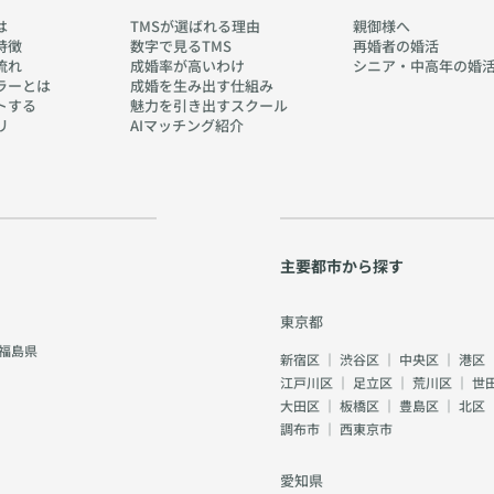
は
TMSが選ばれる理由
親御様へ
特徴
数字で見るTMS
再婚者の婚活
流れ
成婚率が高いわけ
シニア・中高年の婚
ラーとは
成婚を生み出す仕組み
トする
魅力を引き出すスクール
リ
AIマッチング紹介
主要都市から探す
東京都
福島県
新宿区
｜
渋谷区
｜
中央区
｜
港区
江戸川区
｜
足立区
｜
荒川区
｜
世
大田区
｜
板橋区
｜
豊島区
｜
北区
調布市
｜
西東京市
愛知県