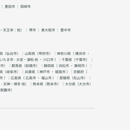
｜
豊田市
｜
岡崎市
・天王寺｜他）
｜
堺市
｜
東大阪市
｜
豊中市
県（
仙台市
） ｜山梨県（
甲府市
） ｜神奈川県（
横浜市
・
いたま市 - 大宮・浦和 他
・
川口市
）｜千葉県（
千葉市
） ｜
宮市
） ｜群馬県（
前橋市
） ｜静岡県（
浜松市
・
静岡市
）｜
県（
岐阜市
） ｜兵庫県（
神戸市
・
姫路市
）｜京都府（
市
）｜広島県（
広島市
・
福山市
）｜愛媛県（
松山市
） ｜
 - 天神・博多 他
） ｜熊本県（
熊本市
） ｜大分県（
大分市
）
（
那覇市
）