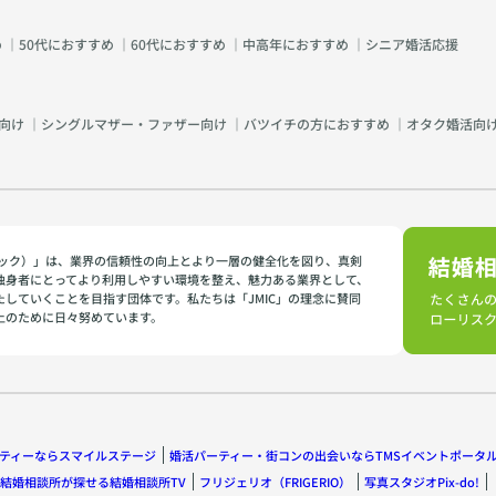
め
｜
50代におすすめ
｜
60代におすすめ
｜
中高年におすすめ
｜
シニア婚活応援
向け
｜
シングルマザー・ファザー向け
｜
バツイチの方におすすめ
｜
オタク婚活向
イミック）」は、業界の信頼性の向上とより一層の健全化を図り、真剣
独身者にとってより利用しやすい環境を整え、魅力ある業界として、
たしていくことを目指す団体です。私たちは「JMIC」の理念に賛同
上のために日々努めています。
ティーならスマイルステージ
婚活パーティー・街コンの出会いならTMSイベントポータ
結婚相談所が探せる結婚相談所TV
フリジェリオ（FRIGERIO）
写真スタジオPix-do!