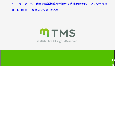
リー ラ・アーペ
動画で結婚相談所が探せる結婚相談所TV
フリジェリオ
（FRIGERIO）
写真スタジオPix-do!
© 2026 TMS All Rights Reserved.
P
G
T
P