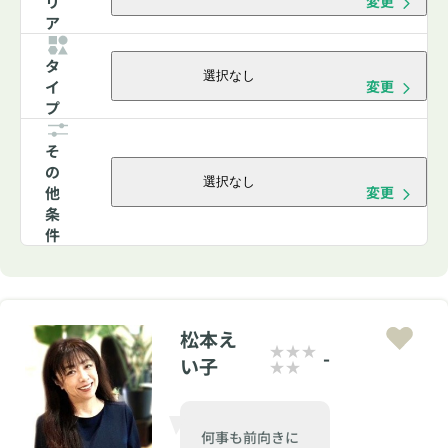
リ
変更
ア
タ
選択なし
イ
変更
プ
そ
の
選択なし
他
変更
条
件
松本え
-
い子
何事も前向きに