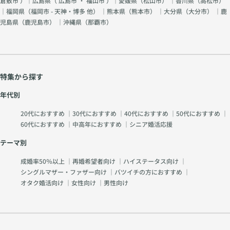
倉敷市
）｜広島県（
広島市
・
福山市
）｜愛媛県（
松山市
） ｜香川県（
高松市
）
｜福岡県（
福岡市 - 天神・博多 他
） ｜熊本県（
熊本市
） ｜大分県（
大分市
） ｜鹿
児島県（
鹿児島市
） ｜沖縄県（
那覇市
）
特集から探す
年代別
20代におすすめ
｜
30代におすすめ
｜
40代におすすめ
｜
50代におすすめ
｜
60代におすすめ
｜
中高年におすすめ
｜
シニア婚活応援
テーマ別
成婚率50％以上
｜
再婚希望者向け
｜
ハイステータス向け
｜
シングルマザー・ファザー向け
｜
バツイチの方におすすめ
｜
オタク婚活向け
｜
女性向け
｜
男性向け