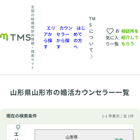
全
国
の
TM
結
婚
S
相
エリ
カウン
はじ
お
相談所を
に
談
アか
セラー
めて
所
紹介して
つ
気に入
情
ら探
から探
の方
もらう
い
報
り一覧
す
す
へ
・
て
検
索
サ
イ
ト
山形県山形市の婚活カウンセラー一覧
現在の検索条件
1-1 件表示 / 全 1件
エ
山形県