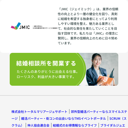
「JMIC（ジェイミック）」は、業界の信頼
性の向上とより一層の健全化を図り、真剣
に結婚を希望する独身者にとってより利用
しやすい環境を整え、魅力ある業界とし
て、社会的な責任を果たしていくことを目
指す団体です。私たちは「JMIC」の理念に
賛同し、業界の信頼向上のために日々努め
ています。
株式会社トータルマリアージュサポート
郊外型婚活パーティーならスマイルステ
ージ
婚活パーティー・街コンの出会いならTMSイベントポータル
SCRUM（ス
クラム）
仲人協会連合会
結婚式のお得情報ならブライフ
ブライダルジュエ