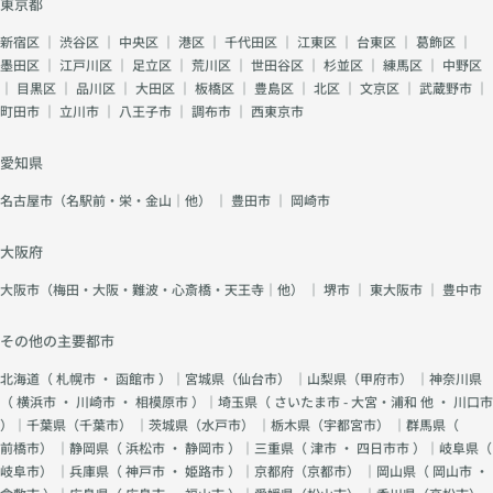
東京都
新宿区
｜
渋谷区
｜
中央区
｜
港区
｜
千代田区
｜
江東区
｜
台東区
｜
葛飾区
｜
墨田区
｜
江戸川区
｜
足立区
｜
荒川区
｜
世田谷区
｜
杉並区
｜
練馬区
｜
中野区
｜
目黒区
｜
品川区
｜
大田区
｜
板橋区
｜
豊島区
｜
北区
｜
文京区
｜
武蔵野市
｜
町田市
｜
立川市
｜
八王子市
｜
調布市
｜
西東京市
愛知県
名古屋市（名駅前・栄・金山｜他）
｜
豊田市
｜
岡崎市
大阪府
大阪市（梅田・大阪・難波・心斎橋・天王寺｜他）
｜
堺市
｜
東大阪市
｜
豊中市
その他の主要都市
北海道（
札幌市
・
函館市
）｜宮城県（
仙台市
） ｜山梨県（
甲府市
） ｜神奈川県
（
横浜市
・
川崎市
・
相模原市
）｜埼玉県（
さいたま市 - 大宮・浦和 他
・
川口市
）｜千葉県（
千葉市
） ｜茨城県（
水戸市
） ｜栃木県（
宇都宮市
） ｜群馬県（
前橋市
） ｜静岡県（
浜松市
・
静岡市
）｜三重県（
津市
・
四日市市
）｜岐阜県（
岐阜市
） ｜兵庫県（
神戸市
・
姫路市
）｜京都府（
京都市
） ｜岡山県（
岡山市
・