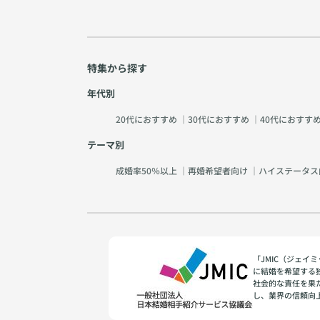
特集から探す
年代別
20代におすすめ
｜
30代におすすめ
｜
40代におすす
テーマ別
成婚率50％以上
｜
再婚希望者向け
｜
ハイステータス
「JMIC（ジェ
に結婚を希望する
社会的な責任を果
し、業界の信頼向