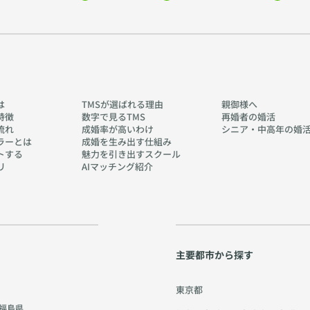
は
TMSが選ばれる理由
親御様へ
特徴
数字で見るTMS
再婚者の婚活
流れ
成婚率が高いわけ
シニア・中高年の婚
ラーとは
成婚を生み出す仕組み
トする
魅力を引き出すスクール
リ
AIマッチング紹介
主要都市から探す
東京都
福島県