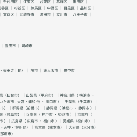
｜
千代田区
｜
江東区
｜
台東区
｜
葛飾区
｜
墨田区
｜
田谷区
｜
杉並区
｜
練馬区
｜
中野区
｜
目黒区
｜
品川区
｜
｜
文京区
｜
武蔵野市
｜
町田市
｜
立川市
｜
八王子市
｜
｜
豊田市
｜
岡崎市
・天王寺｜他）
｜
堺市
｜
東大阪市
｜
豊中市
県（
仙台市
） ｜山梨県（
甲府市
） ｜神奈川県（
横浜市
・
いたま市 - 大宮・浦和 他
・
川口市
）｜千葉県（
千葉市
） ｜
宮市
） ｜群馬県（
前橋市
） ｜静岡県（
浜松市
・
静岡市
）｜
県（
岐阜市
） ｜兵庫県（
神戸市
・
姫路市
）｜京都府（
市
）｜広島県（
広島市
・
福山市
）｜愛媛県（
松山市
） ｜
 - 天神・博多 他
） ｜熊本県（
熊本市
） ｜大分県（
大分市
）
（
那覇市
）