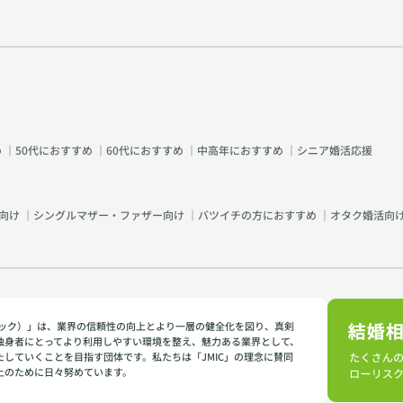
め
｜
50代におすすめ
｜
60代におすすめ
｜
中高年におすすめ
｜
シニア婚活応援
向け
｜
シングルマザー・ファザー向け
｜
バツイチの方におすすめ
｜
オタク婚活向
イミック）」は、業界の信頼性の向上とより一層の健全化を図り、真剣
独身者にとってより利用しやすい環境を整え、魅力ある業界として、
たしていくことを目指す団体です。私たちは「JMIC」の理念に賛同
上のために日々努めています。