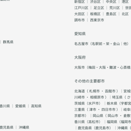
新宿区
｜
渋谷区
｜
中央区
｜
港区
江戸川区
｜
足立区
｜
荒川区
｜
世
大田区
｜
板橋区
｜
豊島区
｜
北区
調布市
｜
西東京市
愛知県
｜
群馬県
名古屋市（名駅前・栄・金山｜他）
大阪府
大阪市（梅田・大阪・難波・心斎橋
その他の主要都市
北海道（
札幌市
・
函館市
）｜宮城
川崎市
・
相模原市
）｜埼玉県（
さ
茨城県（
水戸市
） ｜栃木県（
宇都
香川県
｜
愛媛県
｜
高知県
三重県（
津市
・
四日市市
）｜岐阜
京都市
） ｜岡山県（
岡山市
・
倉敷
香川県（
高松市
） ｜福岡県（
福岡市
鹿児島県
｜
沖縄県
｜鹿児島県（
鹿児島市
） ｜沖縄県