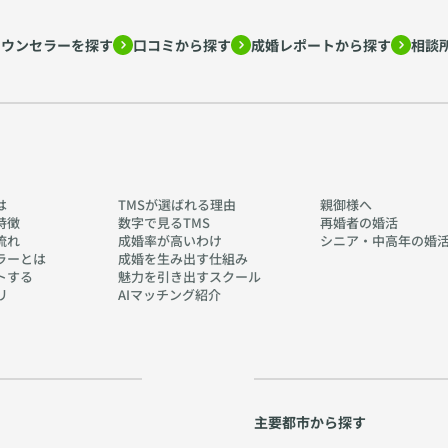
カウンセラーを探す
口コミから探す
成婚レポートから探す
相談
は
TMSが選ばれる理由
親御様へ
特徴
数字で見るTMS
再婚者の婚活
流れ
成婚率が高いわけ
シニア・中高年の婚
ラーとは
成婚を生み出す仕組み
トする
魅力を引き出すスクール
リ
AIマッチング紹介
主要都市から探す