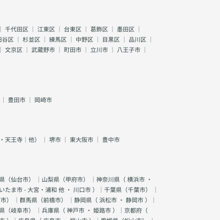
｜
千代田区
｜
江東区
｜
台東区
｜
葛飾区
｜
墨田区
｜
田谷区
｜
杉並区
｜
練馬区
｜
中野区
｜
目黒区
｜
品川区
｜
｜
文京区
｜
武蔵野市
｜
町田市
｜
立川市
｜
八王子市
｜
｜
豊田市
｜
岡崎市
・天王寺｜他）
｜
堺市
｜
東大阪市
｜
豊中市
県（
仙台市
） ｜山梨県（
甲府市
） ｜神奈川県（
横浜市
・
いたま市 - 大宮・浦和 他
・
川口市
）｜千葉県（
千葉市
） ｜
宮市
） ｜群馬県（
前橋市
） ｜静岡県（
浜松市
・
静岡市
）｜
県（
岐阜市
） ｜兵庫県（
神戸市
・
姫路市
）｜京都府（