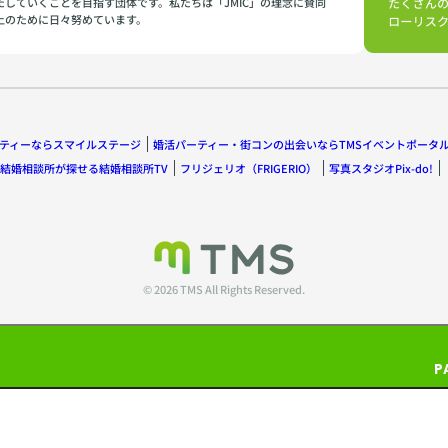
たしていくことを目指す団体です。私たちは「JMIC」の理念に賛同
上のために日々努めています。
ティーならスマイルステージ
婚活パーティー・街コンの出会いならTMSイベントポータ
結婚相談所が探せる結婚相談所TV
フリジェリオ（FRIGERIO）
写真スタジオPix-do!
© 2026 TMS All Rights Reserved.
P