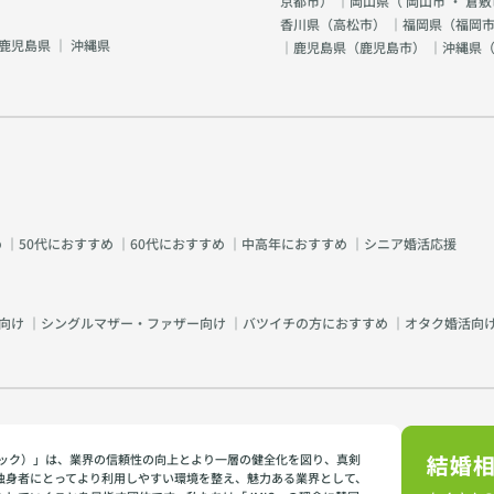
京都市
） ｜岡山県（
岡山市
・
倉敷
香川県（
高松市
） ｜福岡県（
福岡市
鹿児島県
｜
沖縄県
｜鹿児島県（
鹿児島市
） ｜沖縄県
め
｜
50代におすすめ
｜
60代におすすめ
｜
中高年におすすめ
｜
シニア婚活応援
向け
｜
シングルマザー・ファザー向け
｜
バツイチの方におすすめ
｜
オタク婚活向
イミック）」は、業界の信頼性の向上とより一層の健全化を図り、真剣
独身者にとってより利用しやすい環境を整え、魅力ある業界として、