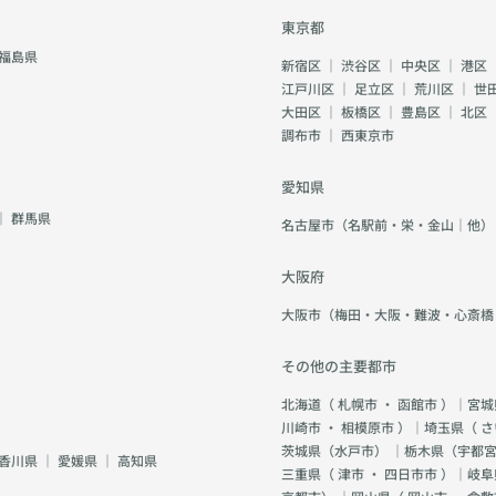
東京都
福島県
新宿区
｜
渋谷区
｜
中央区
｜
港区
江戸川区
｜
足立区
｜
荒川区
｜
世
大田区
｜
板橋区
｜
豊島区
｜
北区
調布市
｜
西東京市
愛知県
｜
群馬県
名古屋市（名駅前・栄・金山｜他）
大阪府
大阪市（梅田・大阪・難波・心斎橋
その他の主要都市
北海道（
札幌市
・
函館市
）｜宮城
川崎市
・
相模原市
）｜埼玉県（
さ
茨城県（
水戸市
） ｜栃木県（
宇都
香川県
｜
愛媛県
｜
高知県
三重県（
津市
・
四日市市
）｜岐阜