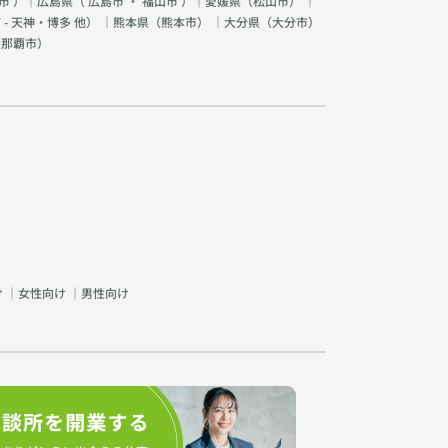
市
）｜広島県（
広島市
・
福山市
）｜愛媛県（
松山市
） ｜
 - 天神・博多 他
） ｜熊本県（
熊本市
） ｜大分県（
大分市
）
（
那覇市
）
け
｜
女性向け
｜
男性向け