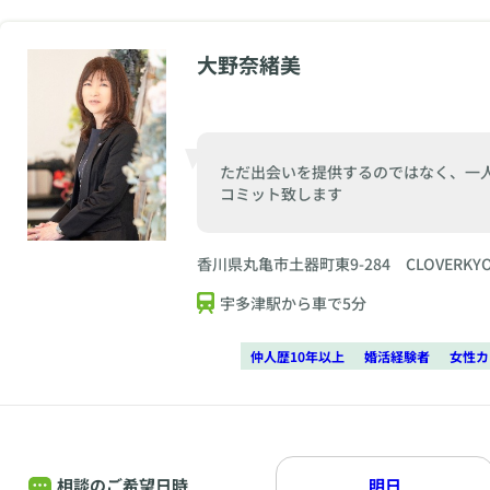
大野奈緒美
ただ出会いを提供するのではなく、一
コミット致します
香川県丸亀市土器町東9-284 CLOVERKYO
宇多津駅から車で5分
仲人歴10年以上
婚活経験者
女性カ
相談のご希望日時
明日