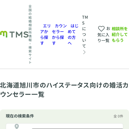
全
国
の
TM
結
婚
S
相
エリ
カウン
はじ
お
相談所を
に
談
アか
セラー
めて
所
紹介して
つ
気に入
情
ら探
から探
の方
もらう
い
報
り一覧
す
す
へ
・
て
検
索
サ
イ
ト
北海道旭川市のハイステータス向けの婚活カ
ウンセラー一覧
現在の検索条件
全 0件