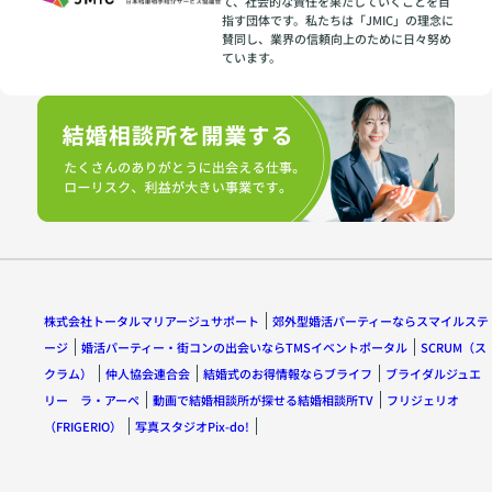
て、社会的な責任を果たしていくことを目
指す団体です。私たちは「JMIC」の理念に
賛同し、業界の信頼向上のために日々努め
ています。
株式会社トータルマリアージュサポート
郊外型婚活パーティーならスマイルステ
ージ
婚活パーティー・街コンの出会いならTMSイベントポータル
SCRUM（ス
クラム）
仲人協会連合会
結婚式のお得情報ならブライフ
ブライダルジュエ
リー ラ・アーペ
動画で結婚相談所が探せる結婚相談所TV
フリジェリオ
（FRIGERIO）
写真スタジオPix-do!