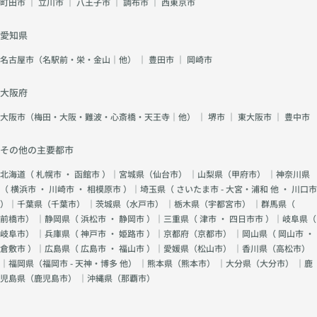
町田市
｜
立川市
｜
八王子市
｜
調布市
｜
西東京市
愛知県
名古屋市（名駅前・栄・金山｜他）
｜
豊田市
｜
岡崎市
大阪府
大阪市（梅田・大阪・難波・心斎橋・天王寺｜他）
｜
堺市
｜
東大阪市
｜
豊中市
その他の主要都市
北海道（
札幌市
・
函館市
）｜宮城県（
仙台市
） ｜山梨県（
甲府市
） ｜神奈川県
（
横浜市
・
川崎市
・
相模原市
）｜埼玉県（
さいたま市 - 大宮・浦和 他
・
川口市
）｜千葉県（
千葉市
） ｜茨城県（
水戸市
） ｜栃木県（
宇都宮市
） ｜群馬県（
前橋市
） ｜静岡県（
浜松市
・
静岡市
）｜三重県（
津市
・
四日市市
）｜岐阜県（
岐阜市
） ｜兵庫県（
神戸市
・
姫路市
）｜京都府（
京都市
） ｜岡山県（
岡山市
・
倉敷市
）｜広島県（
広島市
・
福山市
）｜愛媛県（
松山市
） ｜香川県（
高松市
）
｜福岡県（
福岡市 - 天神・博多 他
） ｜熊本県（
熊本市
） ｜大分県（
大分市
） ｜鹿
児島県（
鹿児島市
） ｜沖縄県（
那覇市
）