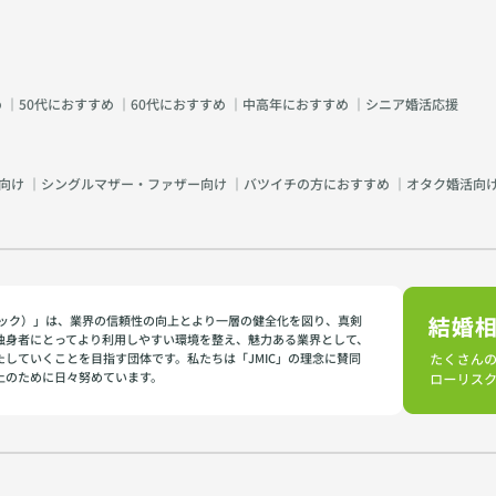
め
｜
50代におすすめ
｜
60代におすすめ
｜
中高年におすすめ
｜
シニア婚活応援
向け
｜
シングルマザー・ファザー向け
｜
バツイチの方におすすめ
｜
オタク婚活向
イミック）」は、業界の信頼性の向上とより一層の健全化を図り、真剣
独身者にとってより利用しやすい環境を整え、魅力ある業界として、
たしていくことを目指す団体です。私たちは「JMIC」の理念に賛同
上のために日々努めています。