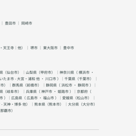
｜
豊田市
｜
岡崎市
・天王寺｜他）
｜
堺市
｜
東大阪市
｜
豊中市
県（
仙台市
） ｜山梨県（
甲府市
） ｜神奈川県（
横浜市
・
いたま市 - 大宮・浦和 他
・
川口市
）｜千葉県（
千葉市
） ｜
宮市
） ｜群馬県（
前橋市
） ｜静岡県（
浜松市
・
静岡市
）｜
県（
岐阜市
） ｜兵庫県（
神戸市
・
姫路市
）｜京都府（
市
）｜広島県（
広島市
・
福山市
）｜愛媛県（
松山市
） ｜
 - 天神・博多 他
） ｜熊本県（
熊本市
） ｜大分県（
大分市
）
（
那覇市
）