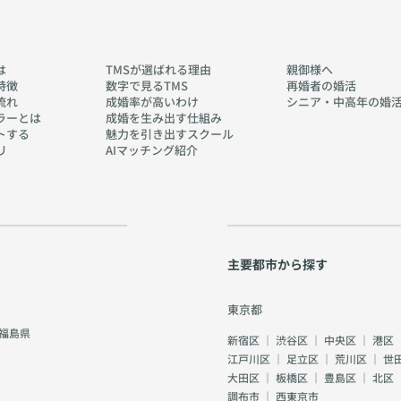
は
TMSが選ばれる理由
親御様へ
特徴
数字で見るTMS
再婚者の婚活
流れ
成婚率が高いわけ
シニア・中高年の婚
ラーとは
成婚を生み出す仕組み
トする
魅力を引き出すスクール
リ
AIマッチング紹介
主要都市から探す
東京都
福島県
新宿区
｜
渋谷区
｜
中央区
｜
港区
江戸川区
｜
足立区
｜
荒川区
｜
世
大田区
｜
板橋区
｜
豊島区
｜
北区
調布市
｜
西東京市