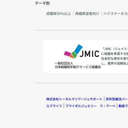
テーマ別
成婚率50％以上
｜
再婚希望者向け
｜
ハイステータス
「JMIC（ジェ
に結婚を希望する
社会的な責任を果
し、業界の信頼向
株式会社トータルマリアージュサポート
郊外型婚活パー
らブライフ
ブライダルジュエリー ラ・アーペ
動画で