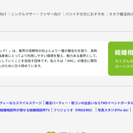
向け
｜
シングルマザー・ファザー向け
｜
バツイチの方におすすめ
｜
オタク婚活向
イミック）」は、業界の信頼性の向上とより一層の健全化を図り、真剣
独身者にとってより利用しやすい環境を整え、魅力ある業界として、
たしていくことを目指す団体です。私たちは「JMIC」の理念に賛同
上のために日々努めています。
ティーならスマイルステージ
婚活パーティー・街コンの出会いならTMSイベントポータ
結婚相談所が探せる結婚相談所TV
フリジェリオ（FRIGERIO）
写真スタジオPix-do!