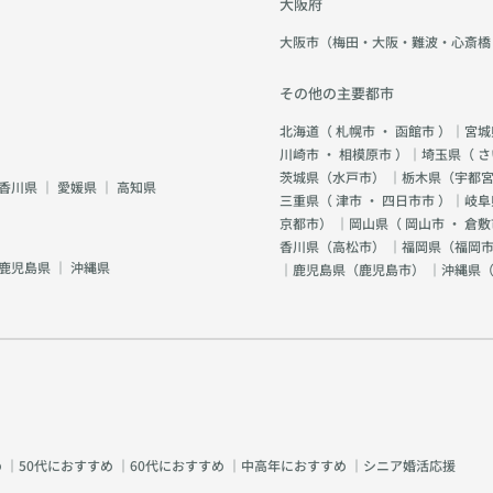
大阪府
大阪市（梅田・大阪・難波・心斎橋
その他の主要都市
北海道（
札幌市
・
函館市
）｜宮城
川崎市
・
相模原市
）｜埼玉県（
さ
茨城県（
水戸市
） ｜栃木県（
宇都
香川県
｜
愛媛県
｜
高知県
三重県（
津市
・
四日市市
）｜岐阜
京都市
） ｜岡山県（
岡山市
・
倉敷
香川県（
高松市
） ｜福岡県（
福岡市
鹿児島県
｜
沖縄県
｜鹿児島県（
鹿児島市
） ｜沖縄県
め
｜
50代におすすめ
｜
60代におすすめ
｜
中高年におすすめ
｜
シニア婚活応援