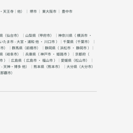
・天王寺｜他）
｜
堺市
｜
東大阪市
｜
豊中市
県（
仙台市
） ｜山梨県（
甲府市
） ｜神奈川県（
横浜市
・
いたま市 - 大宮・浦和 他
・
川口市
）｜千葉県（
千葉市
） ｜
宮市
） ｜群馬県（
前橋市
） ｜静岡県（
浜松市
・
静岡市
）｜
県（
岐阜市
） ｜兵庫県（
神戸市
・
姫路市
）｜京都府（
市
）｜広島県（
広島市
・
福山市
）｜愛媛県（
松山市
） ｜
 - 天神・博多 他
） ｜熊本県（
熊本市
） ｜大分県（
大分市
）
（
那覇市
）