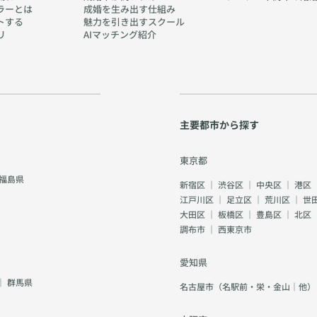
ラーとは
成婚を生み出す仕組み
トする
魅力を引き出すスクール
リ
AIマッチング紹介
主要都市から探す
東京都
福島県
新宿区
｜
渋谷区
｜
中央区
｜
港区
江戸川区
｜
足立区
｜
荒川区
｜
世
大田区
｜
板橋区
｜
豊島区
｜
北区
調布市
｜
西東京市
愛知県
｜
群馬県
名古屋市（名駅前・栄・金山｜他）