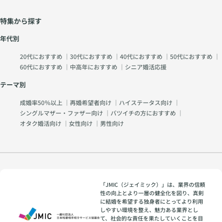
特集から探す
年代別
20代におすすめ
｜
30代におすすめ
｜
40代におすすめ
｜
50代におすすめ
｜
60代におすすめ
｜
中高年におすすめ
｜
シニア婚活応援
テーマ別
成婚率50％以上
｜
再婚希望者向け
｜
ハイステータス向け
｜
シングルマザー・ファザー向け
｜
バツイチの方におすすめ
｜
オタク婚活向け
｜
女性向け
｜
男性向け
「JMIC（ジェイミック）」は、業界の信頼
性の向上とより一層の健全化を図り、真剣
に結婚を希望する独身者にとってより利用
しやすい環境を整え、魅力ある業界とし
て、社会的な責任を果たしていくことを目