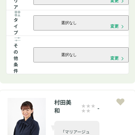
リ
変更
ア
タ
選択なし
イ
変更
プ
そ
の
選択なし
他
変更
条
件
村田美
-
和
「マリアージュ