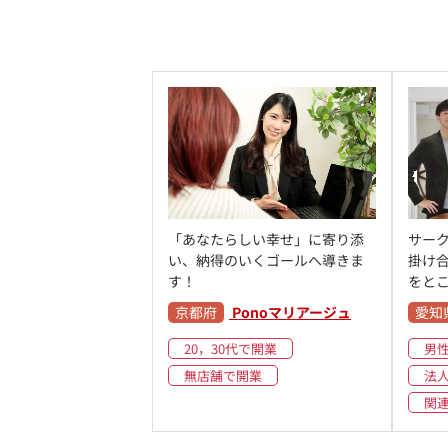
「あなたらしい幸せ」に寄り添
サー
い、納得のいくゴールへ導きま
掛け合
す！
をと
京都府
Ponoマリアージュ
愛知
20，30代で開業
男
無店舗で開業
法
関