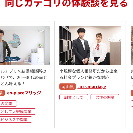
同じカテゴリの体験談を見る
クルアプリ×結婚相談所の
小規模な個人相談所だから出来
わせで、20〜30代の幸せ
る料金プランと細かな対応
ことん叶える！
岡山県
arcs marriage
県
en-placeマリッジ
副業として
男性の開業
性の開業
人として大規模開業
連ビジネスで開業