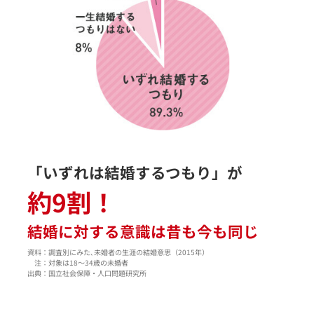
「いずれは結婚するつもり」が
約9割！
結婚に対する意識は
昔も今も同じ
資料：調査別にみた､未婚者の生涯の結婚意思（2015年）
注：対象は18〜34歳の未婚者
出典：国立社会保障・人口問題研究所