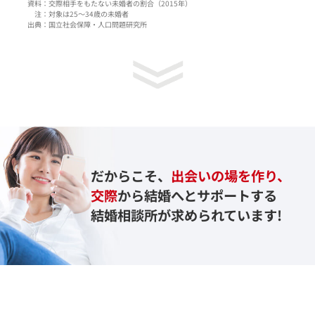
資料：交際相手をもたない未婚者の割合（2015年）
注：対象は25〜34歳の未婚者
出典：国立社会保障・人口問題研究所
だからこそ、
出会いの場を作り、
交際
から
結婚へと
サポートする
結婚相談所が
求められています!