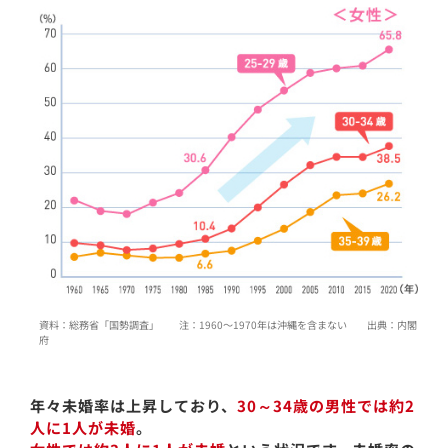
資料：総務省「国勢調査」 注：1960〜1970年は沖縄を含まない 出典：内閣
府
年々未婚率は上昇しており、
30～34歳の男性では約2
人に1人が未婚
。