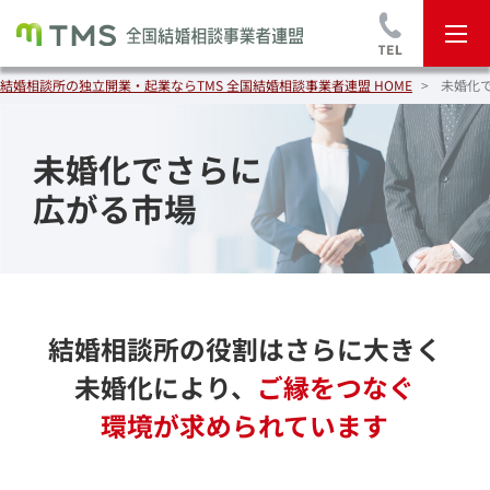
結婚相談所の独立開業・起業ならTMS 全国結婚相談事業者連盟 HOME
未婚化
未婚化でさらに
広がる市場
結婚相談所の役割はさらに大きく
未婚化により、
ご縁をつなぐ
環境が求められています