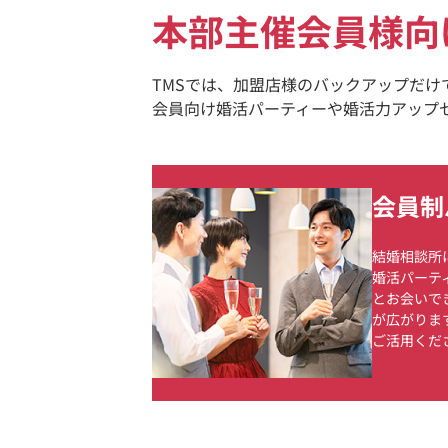
本部主催会員様向
TMSでは、加盟店様のバックアップだ
会員向け婚活パーティーや婚活力アップ
会員制
結婚相談所
婚活パーテ
とお会いで
が広がりま
ご活用くだ