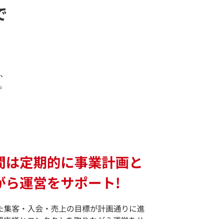
で
、
。
間は定期的に事業計画と
がら運営をサポート!
た集客・入会・売上の目標が計画通りに進