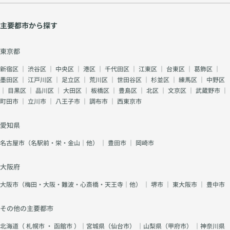
主要都市から探す
東京都
新宿区
｜
渋谷区
｜
中央区
｜
港区
｜
千代田区
｜
江東区
｜
台東区
｜
葛飾区
｜
墨田区
｜
江戸川区
｜
足立区
｜
荒川区
｜
世田谷区
｜
杉並区
｜
練馬区
｜
中野区
｜
目黒区
｜
品川区
｜
大田区
｜
板橋区
｜
豊島区
｜
北区
｜
文京区
｜
武蔵野市
｜
町田市
｜
立川市
｜
八王子市
｜
調布市
｜
西東京市
愛知県
名古屋市（名駅前・栄・金山｜他）
｜
豊田市
｜
岡崎市
大阪府
大阪市（梅田・大阪・難波・心斎橋・天王寺｜他）
｜
堺市
｜
東大阪市
｜
豊中市
その他の主要都市
北海道（
札幌市
・
函館市
）｜宮城県（
仙台市
） ｜山梨県（
甲府市
） ｜神奈川県