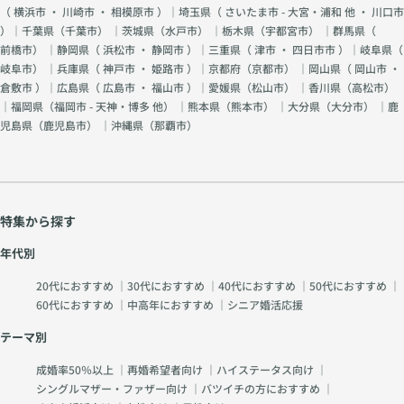
（
横浜市
・
川崎市
・
相模原市
）｜埼玉県（
さいたま市 - 大宮・浦和 他
・
川口市
）｜千葉県（
千葉市
） ｜茨城県（
水戸市
） ｜栃木県（
宇都宮市
） ｜群馬県（
前橋市
） ｜静岡県（
浜松市
・
静岡市
）｜三重県（
津市
・
四日市市
）｜岐阜県（
岐阜市
） ｜兵庫県（
神戸市
・
姫路市
）｜京都府（
京都市
） ｜岡山県（
岡山市
・
倉敷市
）｜広島県（
広島市
・
福山市
）｜愛媛県（
松山市
） ｜香川県（
高松市
）
｜福岡県（
福岡市 - 天神・博多 他
） ｜熊本県（
熊本市
） ｜大分県（
大分市
） ｜鹿
児島県（
鹿児島市
） ｜沖縄県（
那覇市
）
特集から探す
年代別
20代におすすめ
｜
30代におすすめ
｜
40代におすすめ
｜
50代におすすめ
｜
60代におすすめ
｜
中高年におすすめ
｜
シニア婚活応援
テーマ別
成婚率50％以上
｜
再婚希望者向け
｜
ハイステータス向け
｜
シングルマザー・ファザー向け
｜
バツイチの方におすすめ
｜