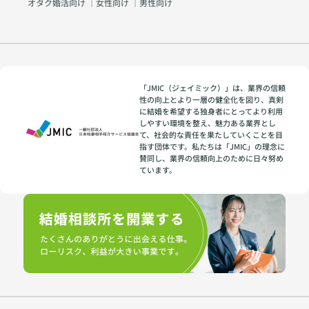
オタク婚活向け
｜
女性向け
｜
男性向け
「JMIC（ジェイミック）」は、業界の信頼
性の向上とより一層の健全化を図り、真剣
に結婚を希望する独身者にとってより利用
しやすい環境を整え、魅力ある業界とし
て、社会的な責任を果たしていくことを目
指す団体です。私たちは「JMIC」の理念に
賛同し、業界の信頼向上のために日々努め
ています。