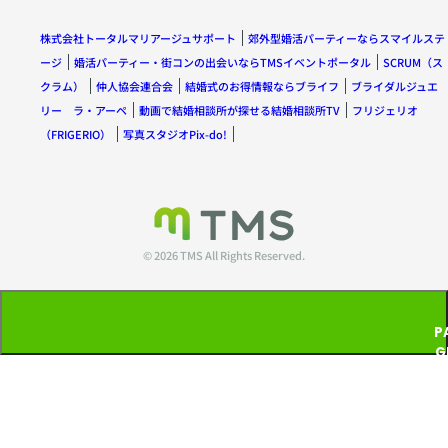
株式会社トータルマリアージュサポート
郊外型婚活パーティーならスマイルステ
ージ
婚活パーティー・街コンの出会いならTMSイベントポータル
SCRUM（ス
クラム）
仲人協会連合会
結婚式のお得情報ならブライフ
ブライダルジュエ
リー ラ・アーペ
動画で結婚相談所が探せる結婚相談所TV
フリジェリオ
（FRIGERIO）
写真スタジオPix-do!
© 2026 TMS All Rights Reserved.
P
G
T
P