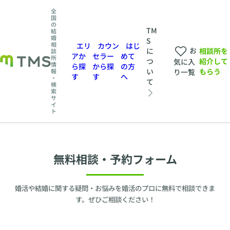
全
国
の
TM
結
婚
S
相
エリ
カウン
はじ
お
相談所を
に
談
アか
セラー
めて
所
紹介して
つ
気に入
情
ら探
から探
の方
もらう
い
報
り一覧
す
す
へ
・
て
検
索
サ
イ
ト
無料相談・予約フォーム
婚活や結婚に関する疑問・お悩みを婚活のプロに無料で相談できま
す。ぜひご相談ください！