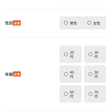
性別
男性
女性
必須
20
30
代
代
40
50
年齢
必須
代
代
60
70
代
代