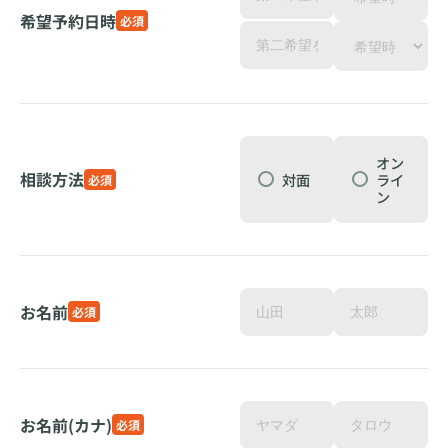
希望予約日時
必須
オン
相談方法
対面
ライ
必須
ン
お名前
必須
お名前(カナ)
必須