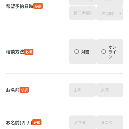
希望予約日時
必須
オン
相談方法
対面
ライ
必須
ン
お名前
必須
お名前(カナ)
必須