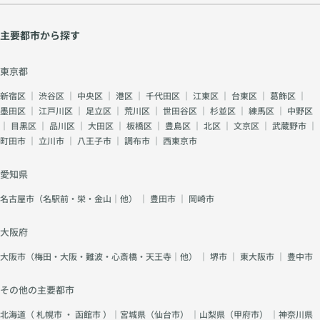
主要都市から探す
東京都
新宿区
｜
渋谷区
｜
中央区
｜
港区
｜
千代田区
｜
江東区
｜
台東区
｜
葛飾区
｜
墨田区
｜
江戸川区
｜
足立区
｜
荒川区
｜
世田谷区
｜
杉並区
｜
練馬区
｜
中野区
｜
目黒区
｜
品川区
｜
大田区
｜
板橋区
｜
豊島区
｜
北区
｜
文京区
｜
武蔵野市
｜
町田市
｜
立川市
｜
八王子市
｜
調布市
｜
西東京市
愛知県
名古屋市（名駅前・栄・金山｜他）
｜
豊田市
｜
岡崎市
大阪府
大阪市（梅田・大阪・難波・心斎橋・天王寺｜他）
｜
堺市
｜
東大阪市
｜
豊中市
その他の主要都市
北海道（
札幌市
・
函館市
）｜宮城県（
仙台市
） ｜山梨県（
甲府市
） ｜神奈川県