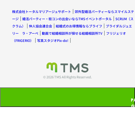
株式会社トータルマリアージュサポート
郊外型婚活パーティーならスマイルステ
ージ
婚活パーティー・街コンの出会いならTMSイベントポータル
SCRUM（ス
クラム）
仲人協会連合会
結婚式のお得情報ならブライフ
ブライダルジュエ
リー ラ・アーペ
動画で結婚相談所が探せる結婚相談所TV
フリジェリオ
（FRIGERIO）
写真スタジオPix-do!
© 2026 TMS All Rights Reserved.
P
G
T
P