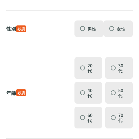
性別
男性
女性
必須
20
30
代
代
40
50
年齢
必須
代
代
60
70
代
代