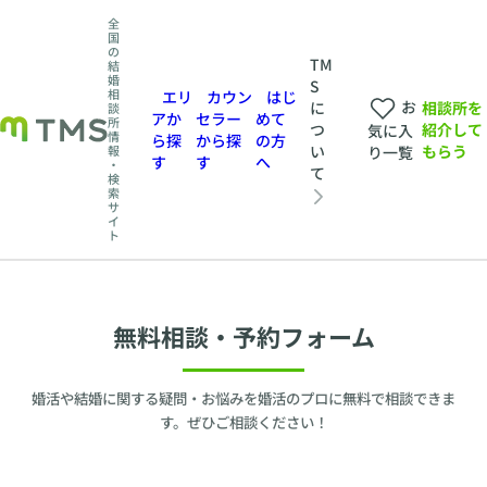
全
国
の
TM
結
婚
S
相
エリ
カウン
はじ
お
相談所を
に
談
アか
セラー
めて
所
紹介して
つ
気に入
情
ら探
から探
の方
もらう
い
報
り一覧
す
す
へ
・
て
検
索
サ
イ
ト
無料相談・予約フォーム
婚活や結婚に関する疑問・お悩みを婚活のプロに無料で相談できま
す。ぜひご相談ください！