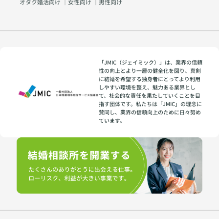
オタク婚活向け
｜
女性向け
｜
男性向け
「JMIC（ジェイミック）」は、業界の信頼
性の向上とより一層の健全化を図り、真剣
に結婚を希望する独身者にとってより利用
しやすい環境を整え、魅力ある業界とし
て、社会的な責任を果たしていくことを目
指す団体です。私たちは「JMIC」の理念に
賛同し、業界の信頼向上のために日々努め
ています。