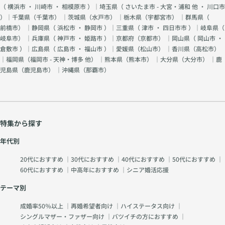
（
横浜市
・
川崎市
・
相模原市
）｜埼玉県（
さいたま市 - 大宮・浦和 他
・
川口市
）｜千葉県（
千葉市
） ｜茨城県（
水戸市
） ｜栃木県（
宇都宮市
） ｜群馬県（
前橋市
） ｜静岡県（
浜松市
・
静岡市
）｜三重県（
津市
・
四日市市
）｜岐阜県（
岐阜市
） ｜兵庫県（
神戸市
・
姫路市
）｜京都府（
京都市
） ｜岡山県（
岡山市
・
倉敷市
）｜広島県（
広島市
・
福山市
）｜愛媛県（
松山市
） ｜香川県（
高松市
）
｜福岡県（
福岡市 - 天神・博多 他
） ｜熊本県（
熊本市
） ｜大分県（
大分市
） ｜鹿
児島県（
鹿児島市
） ｜沖縄県（
那覇市
）
特集から探す
年代別
20代におすすめ
｜
30代におすすめ
｜
40代におすすめ
｜
50代におすすめ
｜
60代におすすめ
｜
中高年におすすめ
｜
シニア婚活応援
テーマ別
成婚率50％以上
｜
再婚希望者向け
｜
ハイステータス向け
｜
シングルマザー・ファザー向け
｜
バツイチの方におすすめ
｜