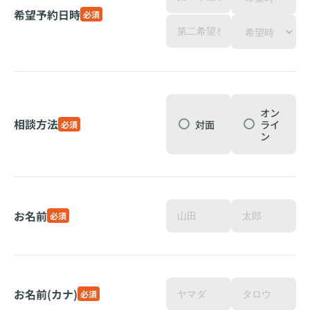
希望予約日時
必須
オン
相談方法
対面
ライ
必須
ン
お名前
必須
お名前(カナ)
必須