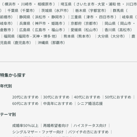
（
横浜市
・
川崎市
・
相模原市
）｜埼玉県（
さいたま市 - 大宮・浦和 他
・
川口市
）｜千葉県（
千葉市
） ｜茨城県（
水戸市
） ｜栃木県（
宇都宮市
） ｜群馬県（
前橋市
） ｜静岡県（
浜松市
・
静岡市
）｜三重県（
津市
・
四日市市
）｜岐阜県（
岐阜市
） ｜兵庫県（
神戸市
・
姫路市
）｜京都府（
京都市
） ｜岡山県（
岡山市
・
倉敷市
）｜広島県（
広島市
・
福山市
）｜愛媛県（
松山市
） ｜香川県（
高松市
）
｜福岡県（
福岡市 - 天神・博多 他
） ｜熊本県（
熊本市
） ｜大分県（
大分市
） ｜鹿
児島県（
鹿児島市
） ｜沖縄県（
那覇市
）
特集から探す
年代別
20代におすすめ
｜
30代におすすめ
｜
40代におすすめ
｜
50代におすすめ
｜
60代におすすめ
｜
中高年におすすめ
｜
シニア婚活応援
テーマ別
成婚率50％以上
｜
再婚希望者向け
｜
ハイステータス向け
｜
シングルマザー・ファザー向け
｜
バツイチの方におすすめ
｜