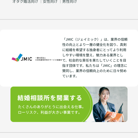
オタク婚活向け
｜
女性向け
｜
男性向け
「JMIC（ジェイミック）」は、業界の信頼
性の向上とより一層の健全化を図り、真剣
に結婚を希望する独身者にとってより利用
しやすい環境を整え、魅力ある業界とし
て、社会的な責任を果たしていくことを目
指す団体です。私たちは「JMIC」の理念に
賛同し、業界の信頼向上のために日々努め
ています。