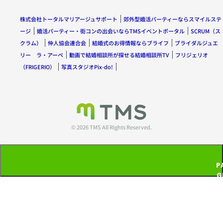
株式会社トータルマリアージュサポート
郊外型婚活パーティーならスマイルステ
ージ
婚活パーティー・街コンの出会いならTMSイベントポータル
SCRUM（ス
クラム）
仲人協会連合会
結婚式のお得情報ならブライフ
ブライダルジュエ
リー ラ・アーペ
動画で結婚相談所が探せる結婚相談所TV
フリジェリオ
（FRIGERIO）
写真スタジオPix-do!
© 2026 TMS All Rights Reserved.
P
G
T
P