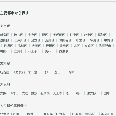
主要都市から探す
東京都
新宿区
｜
渋谷区
｜
中央区
｜
港区
｜
千代田区
｜
江東区
｜
台東区
｜
葛飾区
｜
墨田区
｜
江戸川区
｜
足立区
｜
荒川区
｜
世田谷区
｜
杉並区
｜
練馬区
｜
中野区
｜
目黒区
｜
品川区
｜
大田区
｜
板橋区
｜
豊島区
｜
北区
｜
文京区
｜
武蔵野市
｜
町田市
｜
立川市
｜
八王子市
｜
調布市
｜
西東京市
愛知県
名古屋市（名駅前・栄・金山｜他）
｜
豊田市
｜
岡崎市
大阪府
大阪市（梅田・大阪・難波・心斎橋・天王寺｜他）
｜
堺市
｜
東大阪市
｜
豊中市
その他の主要都市
北海道（
札幌市
・
函館市
）｜宮城県（
仙台市
） ｜山梨県（
甲府市
） ｜神奈川県