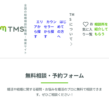
全
国
の
TM
結
婚
S
相
エリ
カウン
はじ
お
相談所を
に
談
アか
セラー
めて
所
紹介して
つ
気に入
情
ら探
から探
の方
もらう
い
報
り一覧
す
す
へ
・
て
検
索
サ
イ
ト
無料相談・予約フォーム
婚活や結婚に関する疑問・お悩みを婚活のプロに無料で相談できま
す。ぜひご相談ください！