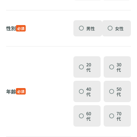
性別
男性
女性
必須
20
30
代
代
40
50
年齢
必須
代
代
60
70
代
代