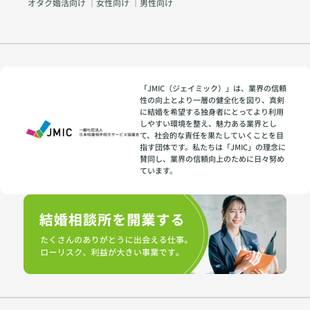
オタク婚活向け
｜
女性向け
｜
男性向け
「JMIC（ジェイミック）」は、業界の信頼
性の向上とより一層の健全化を図り、真剣
に結婚を希望する独身者にとってより利用
しやすい環境を整え、魅力ある業界とし
て、社会的な責任を果たしていくことを目
指す団体です。私たちは「JMIC」の理念に
賛同し、業界の信頼向上のために日々努め
ています。