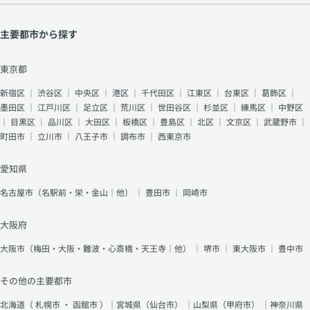
主要都市から探す
東京都
新宿区
｜
渋谷区
｜
中央区
｜
港区
｜
千代田区
｜
江東区
｜
台東区
｜
葛飾区
｜
墨田区
｜
江戸川区
｜
足立区
｜
荒川区
｜
世田谷区
｜
杉並区
｜
練馬区
｜
中野区
｜
目黒区
｜
品川区
｜
大田区
｜
板橋区
｜
豊島区
｜
北区
｜
文京区
｜
武蔵野市
｜
町田市
｜
立川市
｜
八王子市
｜
調布市
｜
西東京市
愛知県
名古屋市（名駅前・栄・金山｜他）
｜
豊田市
｜
岡崎市
大阪府
大阪市（梅田・大阪・難波・心斎橋・天王寺｜他）
｜
堺市
｜
東大阪市
｜
豊中市
その他の主要都市
北海道（
札幌市
・
函館市
）｜宮城県（
仙台市
） ｜山梨県（
甲府市
） ｜神奈川県