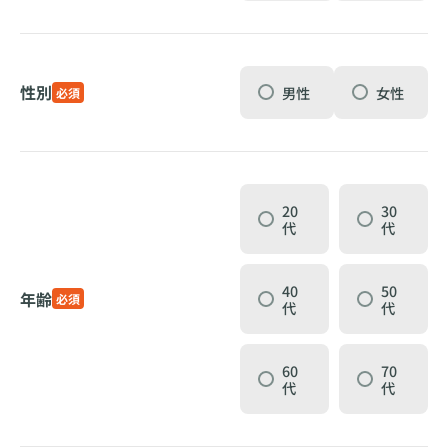
性別
男性
女性
必須
20
30
代
代
40
50
年齢
必須
代
代
60
70
代
代