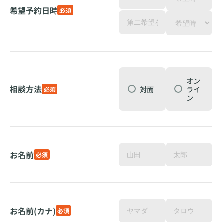
希望予約日時
必須
オン
相談方法
対面
ライ
必須
ン
お名前
必須
お名前(カナ)
必須