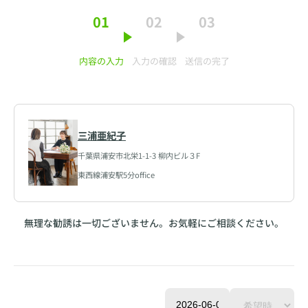
01
02
03
内容の入力
入力の確認
送信の完了
三浦亜紀子
千葉県浦安市北栄1-1-3 柳内ビル３F
東西線浦安駅5分office
無理な勧誘は一切ございません。お気軽にご相談ください。