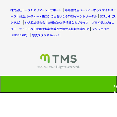
株式会社トータルマリアージュサポート
郊外型婚活パーティーならスマイルステ
ージ
婚活パーティー・街コンの出会いならTMSイベントポータル
SCRUM（ス
クラム）
仲人協会連合会
結婚式のお得情報ならブライフ
ブライダルジュエ
リー ラ・アーペ
動画で結婚相談所が探せる結婚相談所TV
フリジェリオ
（FRIGERIO）
写真スタジオPix-do!
© 2026 TMS All Rights Reserved.
P
G
T
P