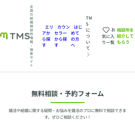
全
国
の
TM
結
婚
S
相
エリ
カウン
はじ
お
相談所を
に
談
アか
セラー
めて
所
紹介して
つ
気に入
情
ら探
から探
の方
もらう
い
報
り一覧
す
す
へ
・
て
検
索
サ
イ
ト
無料相談・予約フォーム
婚活や結婚に関する疑問・お悩みを婚活のプロに無料で相談できま
す。ぜひご相談ください！