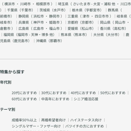
（
横浜市
・
川崎市
・
相模原市
）｜埼玉県（
さいたま市 - 大宮・浦和 他
・
川口市
）｜千葉県（
千葉市
） ｜茨城県（
水戸市
） ｜栃木県（
宇都宮市
） ｜群馬県（
前橋市
） ｜静岡県（
浜松市
・
静岡市
）｜三重県（
津市
・
四日市市
）｜岐阜県（
岐阜市
） ｜兵庫県（
神戸市
・
姫路市
）｜京都府（
京都市
） ｜岡山県（
岡山市
・
倉敷市
）｜広島県（
広島市
・
福山市
）｜愛媛県（
松山市
） ｜香川県（
高松市
）
｜福岡県（
福岡市 - 天神・博多 他
） ｜熊本県（
熊本市
） ｜大分県（
大分市
） ｜鹿
児島県（
鹿児島市
） ｜沖縄県（
那覇市
）
特集から探す
年代別
20代におすすめ
｜
30代におすすめ
｜
40代におすすめ
｜
50代におすすめ
｜
60代におすすめ
｜
中高年におすすめ
｜
シニア婚活応援
テーマ別
成婚率50％以上
｜
再婚希望者向け
｜
ハイステータス向け
｜
シングルマザー・ファザー向け
｜
バツイチの方におすすめ
｜