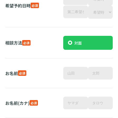
希望予約日時
必須
相談方法
対面
必須
お名前
必須
お名前(カナ)
必須