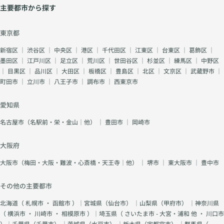
主要都市から探す
東京都
新宿区
｜
渋谷区
｜
中央区
｜
港区
｜
千代田区
｜
江東区
｜
台東区
｜
葛飾区
｜
墨田区
｜
江戸川区
｜
足立区
｜
荒川区
｜
世田谷区
｜
杉並区
｜
練馬区
｜
中野区
｜
目黒区
｜
品川区
｜
大田区
｜
板橋区
｜
豊島区
｜
北区
｜
文京区
｜
武蔵野市
｜
町田市
｜
立川市
｜
八王子市
｜
調布市
｜
西東京市
愛知県
名古屋市（名駅前・栄・金山｜他）
｜
豊田市
｜
岡崎市
大阪府
大阪市（梅田・大阪・難波・心斎橋・天王寺｜他）
｜
堺市
｜
東大阪市
｜
豊中市
その他の主要都市
北海道（
札幌市
・
函館市
）｜宮城県（
仙台市
） ｜山梨県（
甲府市
） ｜神奈川県
（
横浜市
・
川崎市
・
相模原市
）｜埼玉県（
さいたま市 - 大宮・浦和 他
・
川口市
）｜千葉県（
千葉市
） ｜茨城県（
水戸市
） ｜栃木県（
宇都宮市
） ｜群馬県（