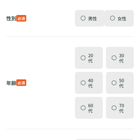
性別
男性
女性
必須
20
30
代
代
40
50
年齢
必須
代
代
60
70
代
代