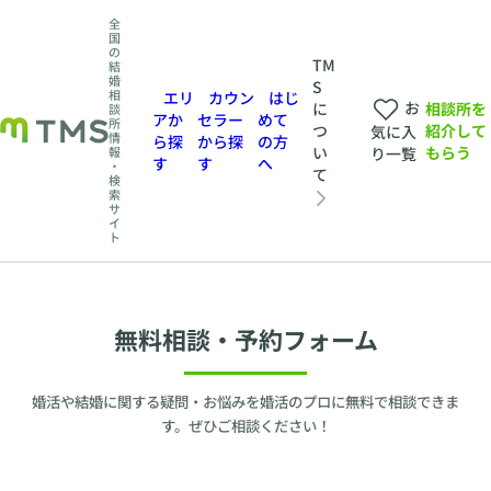
全
国
の
TM
結
婚
S
相
エリ
カウン
はじ
お
相談所を
に
談
アか
セラー
めて
所
紹介して
つ
気に入
情
ら探
から探
の方
もらう
い
報
り一覧
す
す
へ
・
て
検
索
サ
イ
ト
無料相談・予約フォーム
婚活や結婚に関する疑問・お悩みを婚活のプロに無料で相談できま
す。ぜひご相談ください！