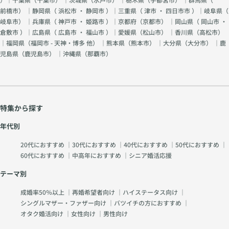
前橋市
） ｜静岡県（
浜松市
・
静岡市
）｜三重県（
津市
・
四日市市
）｜岐阜県（
岐阜市
） ｜兵庫県（
神戸市
・
姫路市
）｜京都府（
京都市
） ｜岡山県（
岡山市
・
倉敷市
）｜広島県（
広島市
・
福山市
）｜愛媛県（
松山市
） ｜香川県（
高松市
）
｜福岡県（
福岡市 - 天神・博多 他
） ｜熊本県（
熊本市
） ｜大分県（
大分市
） ｜鹿
児島県（
鹿児島市
） ｜沖縄県（
那覇市
）
特集から探す
年代別
20代におすすめ
｜
30代におすすめ
｜
40代におすすめ
｜
50代におすすめ
｜
60代におすすめ
｜
中高年におすすめ
｜
シニア婚活応援
テーマ別
成婚率50％以上
｜
再婚希望者向け
｜
ハイステータス向け
｜
シングルマザー・ファザー向け
｜
バツイチの方におすすめ
｜
オタク婚活向け
｜
女性向け
｜
男性向け