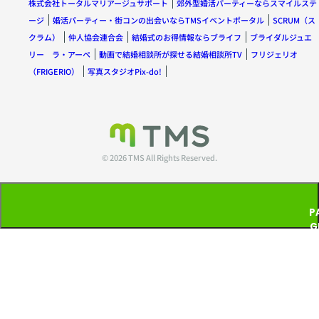
株式会社トータルマリアージュサポート
郊外型婚活パーティーならスマイルステ
ージ
婚活パーティー・街コンの出会いならTMSイベントポータル
SCRUM（ス
クラム）
仲人協会連合会
結婚式のお得情報ならブライフ
ブライダルジュエ
リー ラ・アーペ
動画で結婚相談所が探せる結婚相談所TV
フリジェリオ
（FRIGERIO）
写真スタジオPix-do!
© 2026 TMS All Rights Reserved.
P
G
T
P