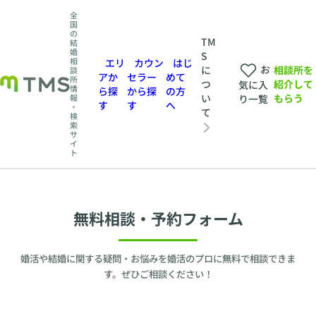
全
国
の
TM
結
婚
S
相
エリ
カウン
はじ
お
相談所を
に
談
アか
セラー
めて
所
紹介して
つ
気に入
情
ら探
から探
の方
もらう
い
報
り一覧
す
す
へ
・
て
検
索
サ
イ
ト
無料相談・予約フォーム
婚活や結婚に関する疑問・お悩みを婚活のプロに無料で相談できま
す。ぜひご相談ください！