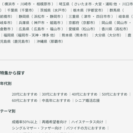
（
横浜市
・
川崎市
・
相模原市
）｜埼玉県（
さいたま市 - 大宮・浦和 他
・
川口市
）｜千葉県（
千葉市
） ｜茨城県（
水戸市
） ｜栃木県（
宇都宮市
） ｜群馬県（
前橋市
） ｜静岡県（
浜松市
・
静岡市
）｜三重県（
津市
・
四日市市
）｜岐阜県（
岐阜市
） ｜兵庫県（
神戸市
・
姫路市
）｜京都府（
京都市
） ｜岡山県（
岡山市
・
倉敷市
）｜広島県（
広島市
・
福山市
）｜愛媛県（
松山市
） ｜香川県（
高松市
）
｜福岡県（
福岡市 - 天神・博多 他
） ｜熊本県（
熊本市
） ｜大分県（
大分市
） ｜鹿
児島県（
鹿児島市
） ｜沖縄県（
那覇市
）
特集から探す
年代別
20代におすすめ
｜
30代におすすめ
｜
40代におすすめ
｜
50代におすすめ
｜
60代におすすめ
｜
中高年におすすめ
｜
シニア婚活応援
テーマ別
成婚率50％以上
｜
再婚希望者向け
｜
ハイステータス向け
｜
シングルマザー・ファザー向け
｜
バツイチの方におすすめ
｜