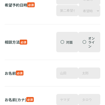
希望予約日時
必須
オン
相談方法
対面
ライ
必須
ン
お名前
必須
お名前(カナ)
必須