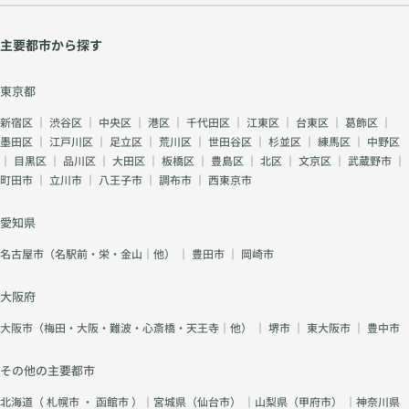
主要都市から探す
東京都
新宿区
｜
渋谷区
｜
中央区
｜
港区
｜
千代田区
｜
江東区
｜
台東区
｜
葛飾区
｜
墨田区
｜
江戸川区
｜
足立区
｜
荒川区
｜
世田谷区
｜
杉並区
｜
練馬区
｜
中野区
｜
目黒区
｜
品川区
｜
大田区
｜
板橋区
｜
豊島区
｜
北区
｜
文京区
｜
武蔵野市
｜
町田市
｜
立川市
｜
八王子市
｜
調布市
｜
西東京市
愛知県
名古屋市（名駅前・栄・金山｜他）
｜
豊田市
｜
岡崎市
大阪府
大阪市（梅田・大阪・難波・心斎橋・天王寺｜他）
｜
堺市
｜
東大阪市
｜
豊中市
その他の主要都市
北海道（
札幌市
・
函館市
）｜宮城県（
仙台市
） ｜山梨県（
甲府市
） ｜神奈川県