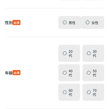
性別
男性
女性
必須
20
30
代
代
40
50
年齢
必須
代
代
60
70
代
代