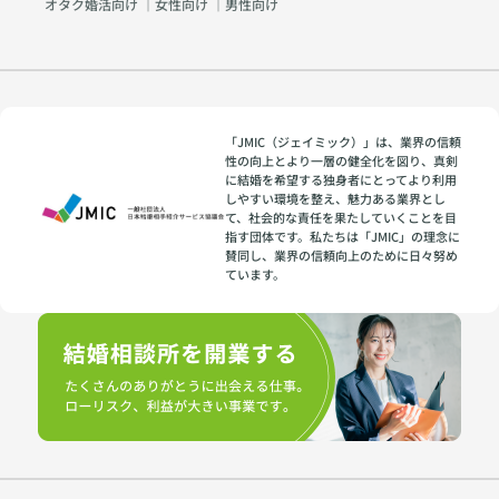
オタク婚活向け
｜
女性向け
｜
男性向け
「JMIC（ジェイミック）」は、業界の信頼
性の向上とより一層の健全化を図り、真剣
に結婚を希望する独身者にとってより利用
しやすい環境を整え、魅力ある業界とし
て、社会的な責任を果たしていくことを目
指す団体です。私たちは「JMIC」の理念に
賛同し、業界の信頼向上のために日々努め
ています。