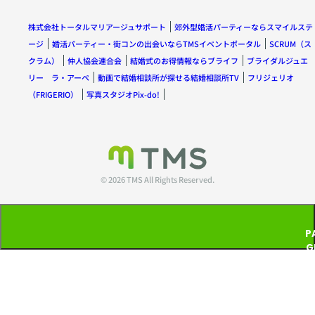
株式会社トータルマリアージュサポート
郊外型婚活パーティーならスマイルステ
ージ
婚活パーティー・街コンの出会いならTMSイベントポータル
SCRUM（ス
クラム）
仲人協会連合会
結婚式のお得情報ならブライフ
ブライダルジュエ
リー ラ・アーペ
動画で結婚相談所が探せる結婚相談所TV
フリジェリオ
（FRIGERIO）
写真スタジオPix-do!
© 2026 TMS All Rights Reserved.
P
G
T
P