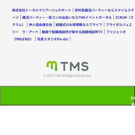
株式会社トータルマリアージュサポート
郊外型婚活パーティーならスマイルステ
ージ
婚活パーティー・街コンの出会いならTMSイベントポータル
SCRUM（ス
クラム）
仲人協会連合会
結婚式のお得情報ならブライフ
ブライダルジュエ
リー ラ・アーペ
動画で結婚相談所が探せる結婚相談所TV
フリジェリオ
（FRIGERIO）
写真スタジオPix-do!
© 2026 TMS All Rights Reserved.
P
G
T
P