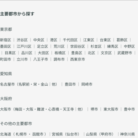
主要都市から探す
東京都
新宿区
｜
渋谷区
｜
中央区
｜
港区
｜
千代田区
｜
江東区
｜
台東区
｜
葛飾区
｜
墨田区
｜
江戸川区
｜
足立区
｜
荒川区
｜
世田谷区
｜
杉並区
｜
練馬区
｜
中野区
｜
目黒区
｜
品川区
｜
大田区
｜
板橋区
｜
豊島区
｜
北区
｜
文京区
｜
武蔵野市
｜
町田市
｜
立川市
｜
八王子市
｜
調布市
｜
西東京市
愛知県
名古屋市（名駅前・栄・金山｜他）
｜
豊田市
｜
岡崎市
大阪府
大阪市（梅田・大阪・難波・心斎橋・天王寺｜他）
｜
堺市
｜
東大阪市
｜
豊中市
その他の主要都市
北海道（
札幌市
・
函館市
）｜宮城県（
仙台市
） ｜山梨県（
甲府市
） ｜神奈川県