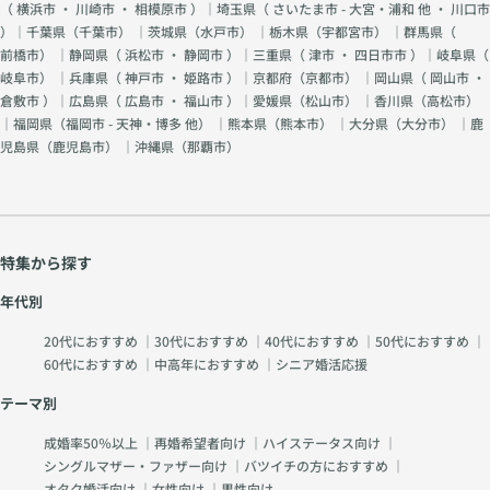
（
横浜市
・
川崎市
・
相模原市
）｜埼玉県（
さいたま市 - 大宮・浦和 他
・
川口市
）｜千葉県（
千葉市
） ｜茨城県（
水戸市
） ｜栃木県（
宇都宮市
） ｜群馬県（
前橋市
） ｜静岡県（
浜松市
・
静岡市
）｜三重県（
津市
・
四日市市
）｜岐阜県（
岐阜市
） ｜兵庫県（
神戸市
・
姫路市
）｜京都府（
京都市
） ｜岡山県（
岡山市
・
倉敷市
）｜広島県（
広島市
・
福山市
）｜愛媛県（
松山市
） ｜香川県（
高松市
）
｜福岡県（
福岡市 - 天神・博多 他
） ｜熊本県（
熊本市
） ｜大分県（
大分市
） ｜鹿
児島県（
鹿児島市
） ｜沖縄県（
那覇市
）
特集から探す
年代別
20代におすすめ
｜
30代におすすめ
｜
40代におすすめ
｜
50代におすすめ
｜
60代におすすめ
｜
中高年におすすめ
｜
シニア婚活応援
テーマ別
成婚率50％以上
｜
再婚希望者向け
｜
ハイステータス向け
｜
シングルマザー・ファザー向け
｜
バツイチの方におすすめ
｜
オタク婚活向け
｜
女性向け
｜
男性向け