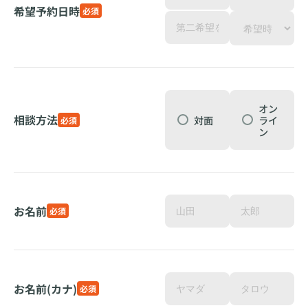
希望予約日時
必須
オン
相談方法
対面
ライ
必須
ン
お名前
必須
お名前(カナ)
必須