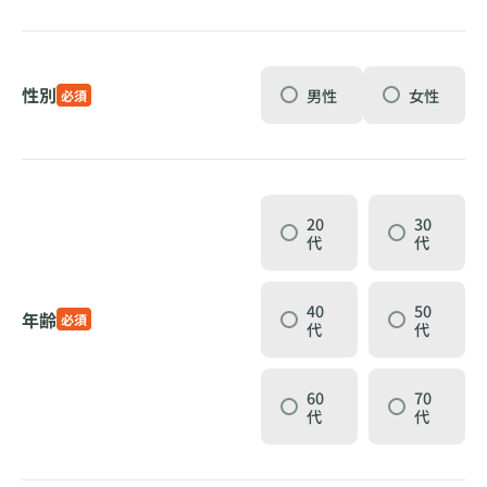
性別
男性
女性
必須
20
30
代
代
40
50
年齢
必須
代
代
60
70
代
代