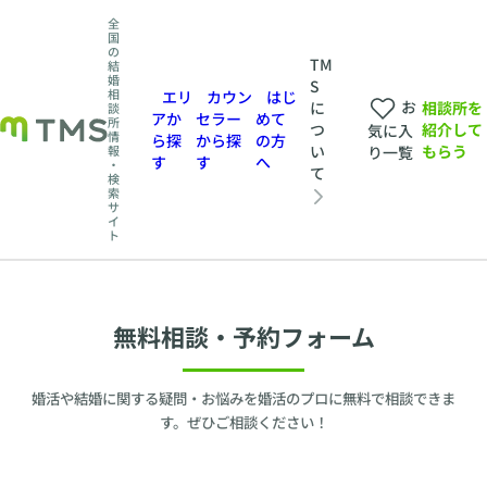
全
国
の
TM
結
婚
S
相
エリ
カウン
はじ
お
相談所を
に
談
アか
セラー
めて
所
紹介して
つ
気に入
情
ら探
から探
の方
もらう
い
報
り一覧
す
す
へ
・
て
検
索
サ
イ
ト
無料相談・予約フォーム
婚活や結婚に関する疑問・お悩みを婚活のプロに無料で相談できま
す。ぜひご相談ください！