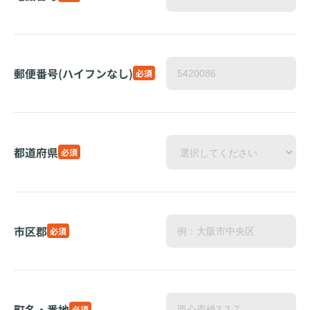
郵便番号(ハイフンなし)
必須
都道府県
必須
市区郡
必須
町名・番地
必須