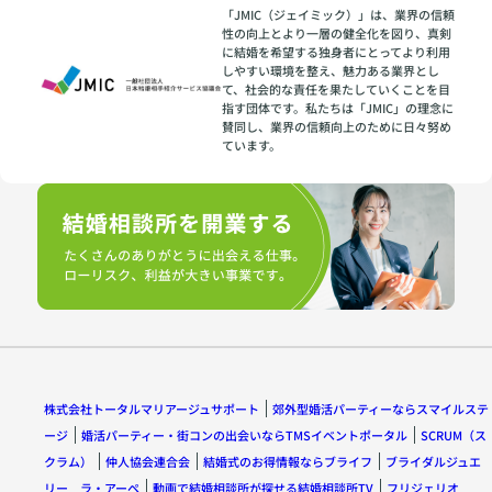
「JMIC（ジェイミック）」は、業界の信頼
性の向上とより一層の健全化を図り、真剣
に結婚を希望する独身者にとってより利用
しやすい環境を整え、魅力ある業界とし
て、社会的な責任を果たしていくことを目
指す団体です。私たちは「JMIC」の理念に
賛同し、業界の信頼向上のために日々努め
ています。
株式会社トータルマリアージュサポート
郊外型婚活パーティーならスマイルステ
ージ
婚活パーティー・街コンの出会いならTMSイベントポータル
SCRUM（ス
クラム）
仲人協会連合会
結婚式のお得情報ならブライフ
ブライダルジュエ
リー ラ・アーペ
動画で結婚相談所が探せる結婚相談所TV
フリジェリオ