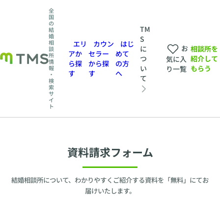
全
国
の
TM
結
婚
S
相
エリ
カウン
はじ
お
相談所を
に
談
アか
セラー
めて
所
紹介して
つ
気に入
情
ら探
から探
の方
もらう
い
報
り一覧
す
す
へ
・
て
検
索
サ
イ
ト
資料請求フォーム
結婚相談所について、わかりやすくご紹介する資料を「無料」にてお
届けいたします。