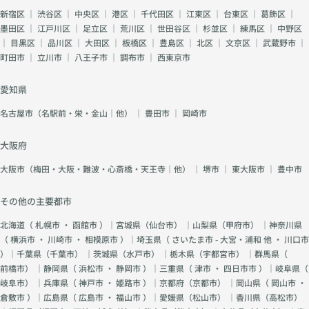
新宿区
｜
渋谷区
｜
中央区
｜
港区
｜
千代田区
｜
江東区
｜
台東区
｜
葛飾区
｜
墨田区
｜
江戸川区
｜
足立区
｜
荒川区
｜
世田谷区
｜
杉並区
｜
練馬区
｜
中野区
｜
目黒区
｜
品川区
｜
大田区
｜
板橋区
｜
豊島区
｜
北区
｜
文京区
｜
武蔵野市
｜
町田市
｜
立川市
｜
八王子市
｜
調布市
｜
西東京市
愛知県
名古屋市（名駅前・栄・金山｜他）
｜
豊田市
｜
岡崎市
大阪府
大阪市（梅田・大阪・難波・心斎橋・天王寺｜他）
｜
堺市
｜
東大阪市
｜
豊中市
その他の主要都市
北海道（
札幌市
・
函館市
）｜宮城県（
仙台市
） ｜山梨県（
甲府市
） ｜神奈川県
（
横浜市
・
川崎市
・
相模原市
）｜埼玉県（
さいたま市 - 大宮・浦和 他
・
川口市
）｜千葉県（
千葉市
） ｜茨城県（
水戸市
） ｜栃木県（
宇都宮市
） ｜群馬県（
前橋市
） ｜静岡県（
浜松市
・
静岡市
）｜三重県（
津市
・
四日市市
）｜岐阜県（
岐阜市
） ｜兵庫県（
神戸市
・
姫路市
）｜京都府（
京都市
） ｜岡山県（
岡山市
・
倉敷市
）｜広島県（
広島市
・
福山市
）｜愛媛県（
松山市
） ｜香川県（
高松市
）