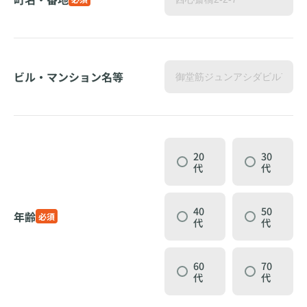
ビル・マンション名等
20
30
代
代
40
50
年齢
必須
代
代
60
70
代
代