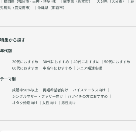
｜福岡県（
福岡市 - 天神・博多 他
） ｜熊本県（
熊本市
） ｜大分県（
大分市
） ｜鹿
児島県（
鹿児島市
） ｜沖縄県（
那覇市
）
特集から探す
年代別
20代におすすめ
｜
30代におすすめ
｜
40代におすすめ
｜
50代におすすめ
｜
60代におすすめ
｜
中高年におすすめ
｜
シニア婚活応援
テーマ別
成婚率50％以上
｜
再婚希望者向け
｜
ハイステータス向け
｜
シングルマザー・ファザー向け
｜
バツイチの方におすすめ
｜
オタク婚活向け
｜
女性向け
｜
男性向け