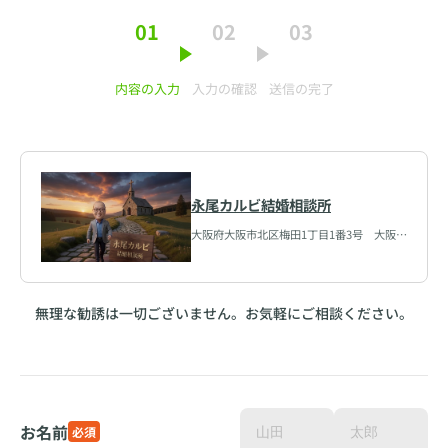
01
02
03
内容の入力
入力の確認
送信の完了
永尾カルビ結婚相談所
大阪府大阪市北区梅田1丁目1番3号 大阪駅
前第3ビル11階2号室
無理な勧誘は一切ございません。お気軽にご相談ください。
お名前
必須