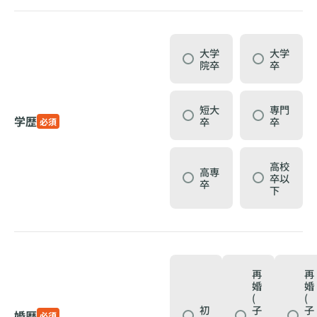
大学
大学
院卒
卒
短大
専門
学歴
卒
卒
必須
高校
高専
卒以
卒
下
再
再
婚
婚
(
(
初
子
子
婚歴
必須