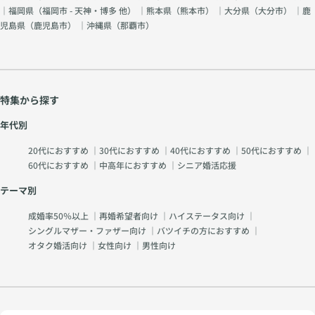
｜福岡県（
福岡市 - 天神・博多 他
） ｜熊本県（
熊本市
） ｜大分県（
大分市
） ｜鹿
児島県（
鹿児島市
） ｜沖縄県（
那覇市
）
特集から探す
年代別
20代におすすめ
｜
30代におすすめ
｜
40代におすすめ
｜
50代におすすめ
｜
60代におすすめ
｜
中高年におすすめ
｜
シニア婚活応援
テーマ別
成婚率50％以上
｜
再婚希望者向け
｜
ハイステータス向け
｜
シングルマザー・ファザー向け
｜
バツイチの方におすすめ
｜
オタク婚活向け
｜
女性向け
｜
男性向け