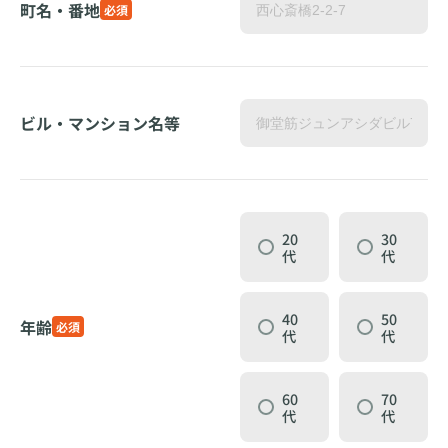
町名・番地
必須
ビル・マンション名等
20
30
代
代
40
50
年齢
必須
代
代
60
70
代
代