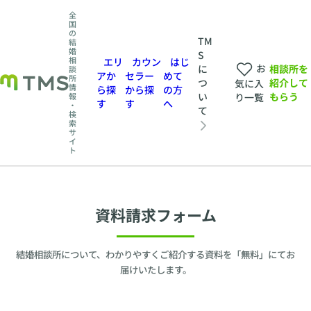
全
国
の
TM
結
婚
S
相
エリ
カウン
はじ
お
相談所を
に
談
アか
セラー
めて
所
紹介して
つ
気に入
情
ら探
から探
の方
もらう
い
報
り一覧
す
す
へ
・
て
検
索
サ
イ
ト
資料請求フォーム
結婚相談所について、わかりやすくご紹介する資料を「無料」にてお
届けいたします。