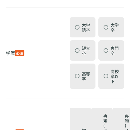
大学
大学
院卒
卒
短大
専門
学歴
卒
卒
必須
高校
高専
卒以
卒
下
再
再
婚
婚
(
(