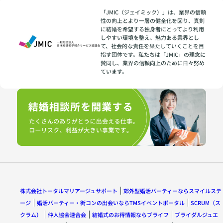
「JMIC（ジェイミック）」は、業界の信頼
性の向上とより一層の健全化を図り、真剣
に結婚を希望する独身者にとってより利用
しやすい環境を整え、魅力ある業界とし
て、社会的な責任を果たしていくことを目
指す団体です。私たちは「JMIC」の理念に
賛同し、業界の信頼向上のために日々努め
ています。
株式会社トータルマリアージュサポート
郊外型婚活パーティーならスマイルステ
ージ
婚活パーティー・街コンの出会いならTMSイベントポータル
SCRUM（ス
クラム）
仲人協会連合会
結婚式のお得情報ならブライフ
ブライダルジュエ