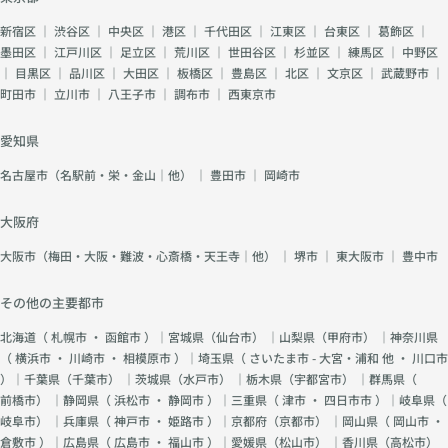
新宿区
｜
渋谷区
｜
中央区
｜
港区
｜
千代田区
｜
江東区
｜
台東区
｜
葛飾区
｜
墨田区
｜
江戸川区
｜
足立区
｜
荒川区
｜
世田谷区
｜
杉並区
｜
練馬区
｜
中野区
｜
目黒区
｜
品川区
｜
大田区
｜
板橋区
｜
豊島区
｜
北区
｜
文京区
｜
武蔵野市
｜
町田市
｜
立川市
｜
八王子市
｜
調布市
｜
西東京市
愛知県
名古屋市（名駅前・栄・金山｜他）
｜
豊田市
｜
岡崎市
大阪府
大阪市（梅田・大阪・難波・心斎橋・天王寺｜他）
｜
堺市
｜
東大阪市
｜
豊中市
その他の主要都市
北海道（
札幌市
・
函館市
）｜宮城県（
仙台市
） ｜山梨県（
甲府市
） ｜神奈川県
（
横浜市
・
川崎市
・
相模原市
）｜埼玉県（
さいたま市 - 大宮・浦和 他
・
川口市
）｜千葉県（
千葉市
） ｜茨城県（
水戸市
） ｜栃木県（
宇都宮市
） ｜群馬県（
前橋市
） ｜静岡県（
浜松市
・
静岡市
）｜三重県（
津市
・
四日市市
）｜岐阜県（
岐阜市
） ｜兵庫県（
神戸市
・
姫路市
）｜京都府（
京都市
） ｜岡山県（
岡山市
・
倉敷市
）｜広島県（
広島市
・
福山市
）｜愛媛県（
松山市
） ｜香川県（
高松市
）