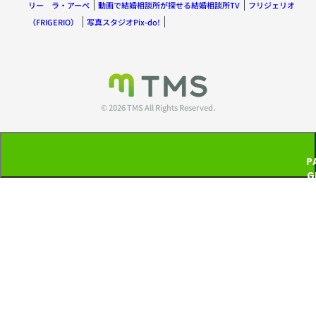
リー ラ・アーペ
動画で結婚相談所が探せる結婚相談所TV
フリジェリオ
（FRIGERIO）
写真スタジオPix-do!
© 2026 TMS All Rights Reserved.
P
G
T
P