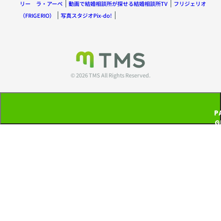
リー ラ・アーペ
動画で結婚相談所が探せる結婚相談所TV
フリジェリオ
（FRIGERIO）
写真スタジオPix-do!
© 2026 TMS All Rights Reserved.
P
G
T
P