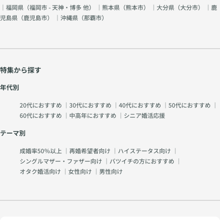
｜福岡県（
福岡市 - 天神・博多 他
） ｜熊本県（
熊本市
） ｜大分県（
大分市
） ｜鹿
児島県（
鹿児島市
） ｜沖縄県（
那覇市
）
特集から探す
年代別
20代におすすめ
｜
30代におすすめ
｜
40代におすすめ
｜
50代におすすめ
｜
60代におすすめ
｜
中高年におすすめ
｜
シニア婚活応援
テーマ別
成婚率50％以上
｜
再婚希望者向け
｜
ハイステータス向け
｜
シングルマザー・ファザー向け
｜
バツイチの方におすすめ
｜
オタク婚活向け
｜
女性向け
｜
男性向け