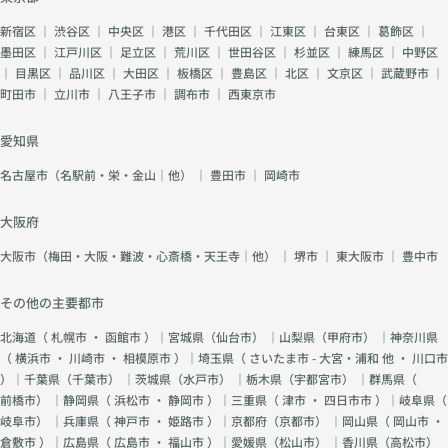
新宿区
｜
渋谷区
｜
中央区
｜
港区
｜
千代田区
｜
江東区
｜
台東区
｜
葛飾区
｜
墨田区
｜
江戸川区
｜
足立区
｜
荒川区
｜
世田谷区
｜
杉並区
｜
練馬区
｜
中野区
｜
目黒区
｜
品川区
｜
大田区
｜
板橋区
｜
豊島区
｜
北区
｜
文京区
｜
武蔵野市
｜
町田市
｜
立川市
｜
八王子市
｜
調布市
｜
西東京市
愛知県
名古屋市（名駅前・栄・金山｜他）
｜
豊田市
｜
岡崎市
大阪府
大阪市（梅田・大阪・難波・心斎橋・天王寺｜他）
｜
堺市
｜
東大阪市
｜
豊中市
その他の主要都市
北海道（
札幌市
・
函館市
）｜宮城県（
仙台市
） ｜山梨県（
甲府市
） ｜神奈川県
（
横浜市
・
川崎市
・
相模原市
）｜埼玉県（
さいたま市 - 大宮・浦和 他
・
川口市
）｜千葉県（
千葉市
） ｜茨城県（
水戸市
） ｜栃木県（
宇都宮市
） ｜群馬県（
前橋市
） ｜静岡県（
浜松市
・
静岡市
）｜三重県（
津市
・
四日市市
）｜岐阜県（
岐阜市
） ｜兵庫県（
神戸市
・
姫路市
）｜京都府（
京都市
） ｜岡山県（
岡山市
・
倉敷市
）｜広島県（
広島市
・
福山市
）｜愛媛県（
松山市
） ｜香川県（
高松市
）