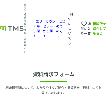
全
国
の
TM
結
婚
S
相
エリ
カウン
はじ
お
相談所を
に
談
アか
セラー
めて
所
紹介して
つ
気に入
情
ら探
から探
の方
もらう
い
報
り一覧
す
す
へ
・
て
検
索
サ
イ
ト
資料請求フォーム
結婚相談所について、わかりやすくご紹介する資料を「無料」にてお
届けいたします。