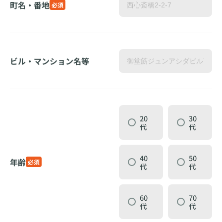
町名・番地
必須
ビル・マンション名等
20
30
代
代
40
50
年齢
必須
代
代
60
70
代
代