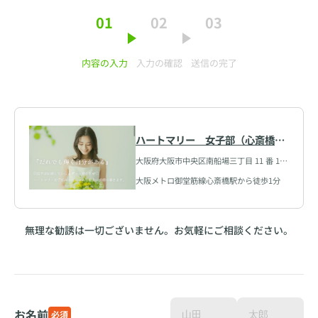
01
02
03
内容の入力
入力の確認
送信の完了
ハートマリー 女子部（心斎橋
店）
大阪府大阪市中央区南船場三丁目 11 番 10
号 心斎橋大陽ビル
大阪メトロ御堂筋線心斎橋駅から徒歩1分
無理な勧誘は一切ございません。お気軽にご相談ください。
お名前
必須