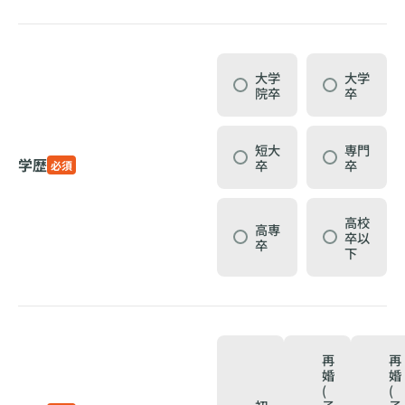
大学
大学
院卒
卒
短大
専門
学歴
卒
卒
必須
高校
高専
卒以
卒
下
再
再
婚
婚
(
(