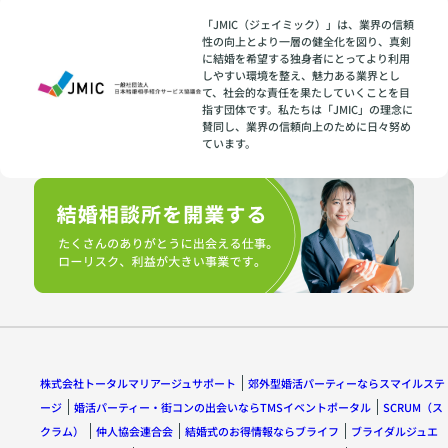
「JMIC（ジェイミック）」は、業界の信頼
性の向上とより一層の健全化を図り、真剣
に結婚を希望する独身者にとってより利用
しやすい環境を整え、魅力ある業界とし
て、社会的な責任を果たしていくことを目
指す団体です。私たちは「JMIC」の理念に
賛同し、業界の信頼向上のために日々努め
ています。
株式会社トータルマリアージュサポート
郊外型婚活パーティーならスマイルステ
ージ
婚活パーティー・街コンの出会いならTMSイベントポータル
SCRUM（ス
クラム）
仲人協会連合会
結婚式のお得情報ならブライフ
ブライダルジュエ