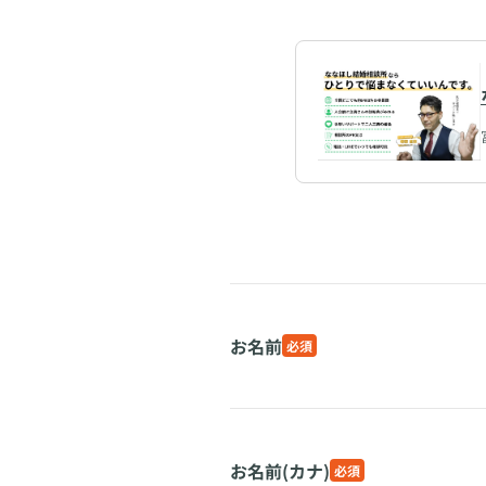
お名前
必須
お名前(カナ)
必須