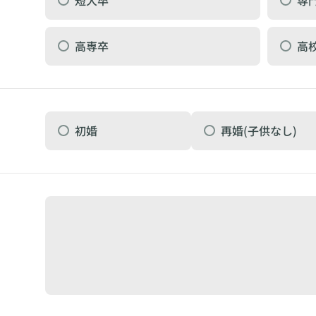
高専卒
高
初婚
再婚(子供なし)