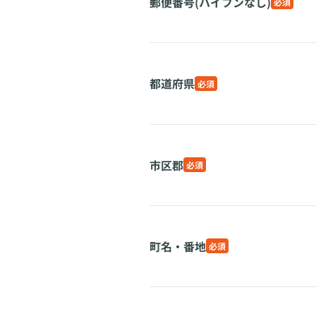
郵便番号(ハイフンなし)
必須
都道府県
必須
市区郡
必須
町名・番地
必須