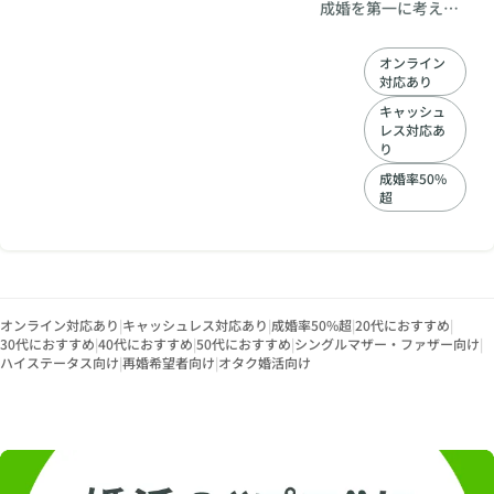
成婚を第一に考え、
入会から婚約に至る
まで、フルサポー
オンライン
ト。20代30代40代
対応あり
50代の方におすすめ
の結婚相談所です。
キャッシュ
レス対応あ
お客様を成婚まで導
り
きます。
成婚率50%
超
オンライン対応あり
|
キャッシュレス対応あり
|
成婚率50%超
|
20代におすすめ
|
30代におすすめ
|
40代におすすめ
|
50代におすすめ
|
シングルマザー・ファザー向け
|
ハイステータス向け
|
再婚希望者向け
|
オタク婚活向け