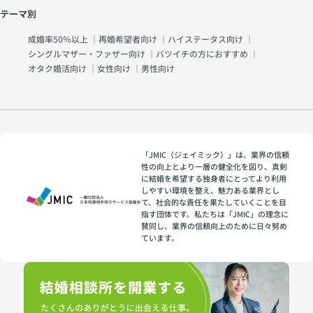
テーマ別
成婚率50％以上
｜
再婚希望者向け
｜
ハイステータス向け
｜
シングルマザー・ファザー向け
｜
バツイチの方におすすめ
｜
オタク婚活向け
｜
女性向け
｜
男性向け
「JMIC（ジェイミック）」は、業界の信頼
性の向上とより一層の健全化を図り、真剣
に結婚を希望する独身者にとってより利用
しやすい環境を整え、魅力ある業界とし
て、社会的な責任を果たしていくことを目
指す団体です。私たちは「JMIC」の理念に
賛同し、業界の信頼向上のために日々努め
ています。