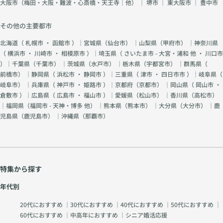
大阪市（梅田・大阪・難波・心斎橋・天王寺｜他）
｜
堺市
｜
東大阪市
｜
豊中市
その他の主要都市
北海道（
札幌市
・
函館市
）｜宮城県（
仙台市
） ｜山梨県（
甲府市
） ｜神奈川県
（
横浜市
・
川崎市
・
相模原市
）｜埼玉県（
さいたま市 - 大宮・浦和 他
・
川口市
）｜千葉県（
千葉市
） ｜茨城県（
水戸市
） ｜栃木県（
宇都宮市
） ｜群馬県（
前橋市
） ｜静岡県（
浜松市
・
静岡市
）｜三重県（
津市
・
四日市市
）｜岐阜県（
岐阜市
） ｜兵庫県（
神戸市
・
姫路市
）｜京都府（
京都市
） ｜岡山県（
岡山市
・
倉敷市
）｜広島県（
広島市
・
福山市
）｜愛媛県（
松山市
） ｜香川県（
高松市
）
｜福岡県（
福岡市 - 天神・博多 他
） ｜熊本県（
熊本市
） ｜大分県（
大分市
） ｜鹿
児島県（
鹿児島市
） ｜沖縄県（
那覇市
）
特集から探す
年代別
20代におすすめ
｜
30代におすすめ
｜
40代におすすめ
｜
50代におすすめ
｜
60代におすすめ
｜
中高年におすすめ
｜
シニア婚活応援