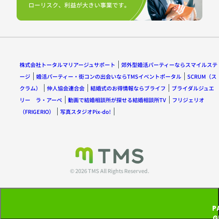
株式会社トータルマリアージュサポート
郊外型婚活パーティーならスマイルステ
ージ
婚活パーティー・街コンの出会いならTMSイベントポータル
SCRUM（ス
クラム）
仲人協会連合会
結婚式のお得情報ならブライフ
ブライダルジュエ
リー ラ・アーペ
動画で結婚相談所が探せる結婚相談所TV
フリジェリオ
（FRIGERIO）
写真スタジオPix-do!
© 2026 TMS All Rights Reserved.
P
G