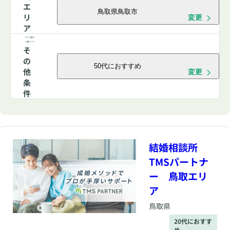
エ
鳥取県鳥取市
リ
変更
ア
そ
の
50代におすすめ
他
変更
条
件
結婚相談所
TMSパートナ
ー 鳥取エリ
ア
鳥取県
20代におすす
め