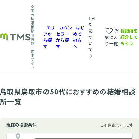
全
国
の
TM
結
婚
S
相
エリ
カウン
はじ
お
相談所を
に
談
アか
セラー
めて
所
紹介して
つ
気に入
情
ら探
から探
の方
もらう
い
報
り一覧
す
す
へ
・
て
検
索
サ
イ
ト
鳥取県鳥取市の50代におすすめの結婚相談
所一覧
現在の検索条件
1-1 件表示 / 全 1件