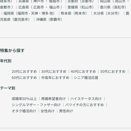
岐阜市
） ｜兵庫県（
神戸市
・
姫路市
）｜京都府（
京都市
） ｜岡山県（
岡山市
・
倉敷市
）｜広島県（
広島市
・
福山市
）｜愛媛県（
松山市
） ｜香川県（
高松市
）
｜福岡県（
福岡市 - 天神・博多 他
） ｜熊本県（
熊本市
） ｜大分県（
大分市
） ｜鹿
児島県（
鹿児島市
） ｜沖縄県（
那覇市
）
特集から探す
年代別
20代におすすめ
｜
30代におすすめ
｜
40代におすすめ
｜
50代におすすめ
｜
60代におすすめ
｜
中高年におすすめ
｜
シニア婚活応援
テーマ別
成婚率50％以上
｜
再婚希望者向け
｜
ハイステータス向け
｜
シングルマザー・ファザー向け
｜
バツイチの方におすすめ
｜
オタク婚活向け
｜
女性向け
｜
男性向け