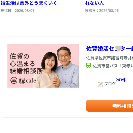
婚生活は意外とうまくいく
れない人
投稿日：2026/08/07
投稿日：2026/08/06
佐賀婚活センター縁
佐賀県佐賀市諸富町寺井津3
佐賀市営バス「東寺
243件
ブログ
無料相談