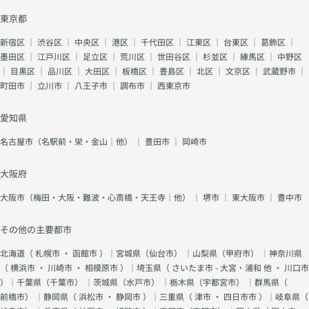
東京都
新宿区
｜
渋谷区
｜
中央区
｜
港区
｜
千代田区
｜
江東区
｜
台東区
｜
葛飾区
｜
墨田区
｜
江戸川区
｜
足立区
｜
荒川区
｜
世田谷区
｜
杉並区
｜
練馬区
｜
中野区
｜
目黒区
｜
品川区
｜
大田区
｜
板橋区
｜
豊島区
｜
北区
｜
文京区
｜
武蔵野市
｜
町田市
｜
立川市
｜
八王子市
｜
調布市
｜
西東京市
愛知県
名古屋市（名駅前・栄・金山｜他）
｜
豊田市
｜
岡崎市
大阪府
大阪市（梅田・大阪・難波・心斎橋・天王寺｜他）
｜
堺市
｜
東大阪市
｜
豊中市
その他の主要都市
北海道（
札幌市
・
函館市
）｜宮城県（
仙台市
） ｜山梨県（
甲府市
） ｜神奈川県
（
横浜市
・
川崎市
・
相模原市
）｜埼玉県（
さいたま市 - 大宮・浦和 他
・
川口市
）｜千葉県（
千葉市
） ｜茨城県（
水戸市
） ｜栃木県（
宇都宮市
） ｜群馬県（
前橋市
） ｜静岡県（
浜松市
・
静岡市
）｜三重県（
津市
・
四日市市
）｜岐阜県（