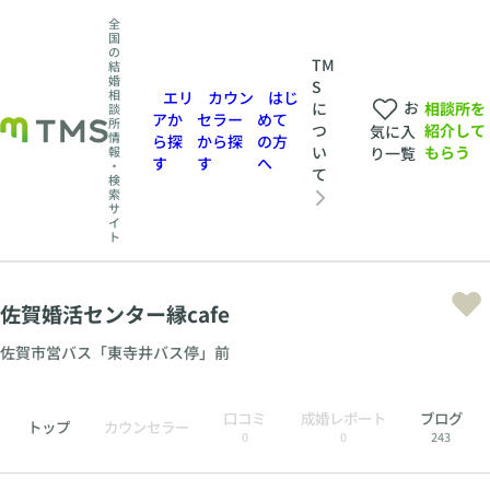
全
国
の
TM
結
婚
S
相
エリ
カウン
はじ
お
相談所を
に
談
アか
セラー
めて
所
紹介して
つ
気に入
情
ら探
から探
の方
もらう
い
報
り一覧
す
す
へ
・
て
検
索
サ
イ
ト
佐賀婚活センター縁cafe
佐賀市営バス「東寺井バス停」前
口コミ
成婚レポート
ブログ
トップ
カウンセラー
0
0
243