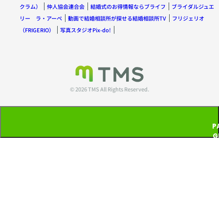
クラム）
仲人協会連合会
結婚式のお得情報ならブライフ
ブライダルジュエ
リー ラ・アーペ
動画で結婚相談所が探せる結婚相談所TV
フリジェリオ
（FRIGERIO）
写真スタジオPix-do!
© 2026 TMS All Rights Reserved.
P
G
T
P