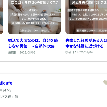
疲
婚活で大切なのは、自分を飾
失敗した経験がある人
らない勇気 ～自然体の魅力
幸せな結婚に近づける
について～
投稿日：2026/08/04
投稿日：2026/08/05
cafe
47-5
井バス停」前