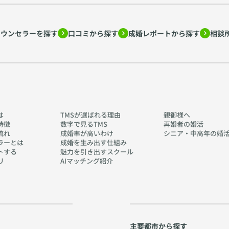
カウンセラーを探す
口コミから探す
成婚レポートから探す
相談
は
TMSが選ばれる理由
親御様へ
特徴
数字で見るTMS
再婚者の婚活
流れ
成婚率が高いわけ
シニア・中高年の婚
ラーとは
成婚を生み出す仕組み
トする
魅力を引き出すスクール
リ
AIマッチング紹介
主要都市から探す