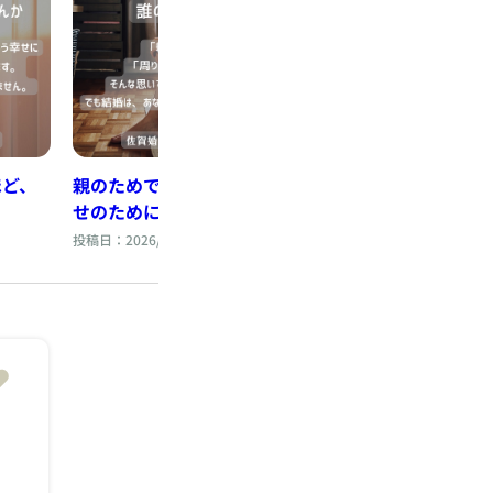
本当に大切なのは
上がることではな
ること
投稿日：2026/07/20
ほど、
親のためではなく、自分の幸
せのために婚活していい
投稿日：2026/08/03