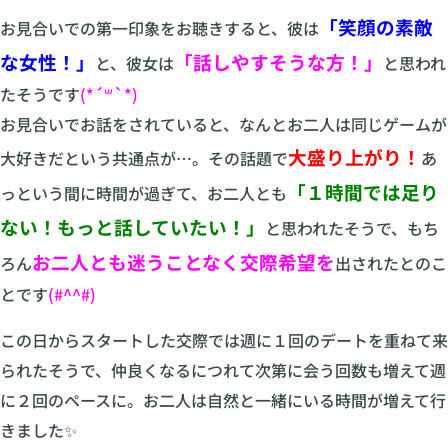
「笑顔の素敵
お見合いでの第一印象をお聴きすると、彼は
な女性！」
「話しやすそうな方！」
と、彼女は
と思われ
たそうです
(*´꒳`*)
お見合いでお話をされていると、なんとお二人は同じゲームが
大盛り上がり！
大好きだという共通点が…。その話題で
あ
「１時間では足り
っという間に時間が過ぎて、お二人とも
ない！もっと話していたい！」
と思われたそうで、もち
お二人とも迷うことなく交際希望を
ろん
出されたとのこ
とです
(#^^#)
この日からスタートした交際では週に１回のデートを重ねて来
られたそうで、仲良くなるにつれて次第に会う回数も増えて週
に２回のペースに。お二人は自然と一緒にいる時間が増えて行
きました✨