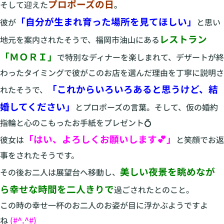
プロポーズの日
そして迎えた
。
「自分が生まれ育った場所を見てほしい」
彼が
と思い
レストラン
地元を案内されたそうで、福岡市油山にある
「ＭＯＲＩ」
で特別なディナーを楽しまれて、デザートが終
わったタイミングで彼がこのお店を選んだ理由を丁寧に説明さ
「これからいろいろあると思うけど、結
れたそうで、
婚してください」
とプロポーズの言葉。そして、仮の婚約
指輪と心のこもったお手紙をプレゼント💍
「はい、よろしくお願いします💕」
彼女は
と笑顔でお返
事をされたそうです。
美しい夜景を眺めなが
その後お二人は展望台へ移動し、
ら幸せな時間を二人きりで
過ごされたとのこと。
この時の幸せ一杯のお二人のお姿が目に浮かぶようですよ
ね
(#^.^#)