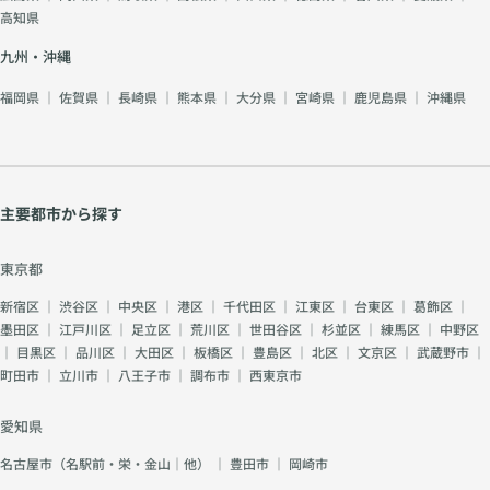
高知県
九州・沖縄
福岡県
｜
佐賀県
｜
長崎県
｜
熊本県
｜
大分県
｜
宮崎県
｜
鹿児島県
｜
沖縄県
主要都市から探す
東京都
新宿区
｜
渋谷区
｜
中央区
｜
港区
｜
千代田区
｜
江東区
｜
台東区
｜
葛飾区
｜
墨田区
｜
江戸川区
｜
足立区
｜
荒川区
｜
世田谷区
｜
杉並区
｜
練馬区
｜
中野区
｜
目黒区
｜
品川区
｜
大田区
｜
板橋区
｜
豊島区
｜
北区
｜
文京区
｜
武蔵野市
｜
町田市
｜
立川市
｜
八王子市
｜
調布市
｜
西東京市
愛知県
名古屋市（名駅前・栄・金山｜他）
｜
豊田市
｜
岡崎市