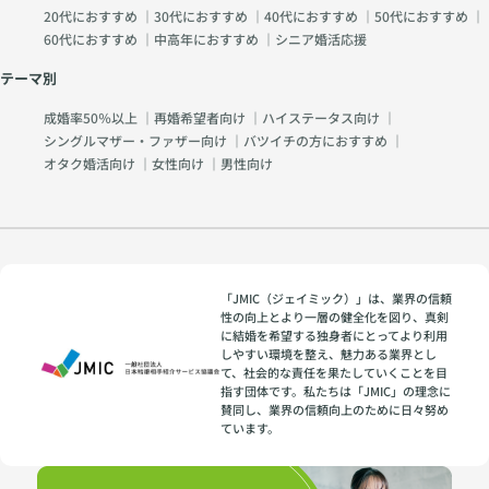
20代におすすめ
｜
30代におすすめ
｜
40代におすすめ
｜
50代におすすめ
｜
60代におすすめ
｜
中高年におすすめ
｜
シニア婚活応援
テーマ別
成婚率50％以上
｜
再婚希望者向け
｜
ハイステータス向け
｜
シングルマザー・ファザー向け
｜
バツイチの方におすすめ
｜
オタク婚活向け
｜
女性向け
｜
男性向け
「JMIC（ジェイミック）」は、業界の信頼
性の向上とより一層の健全化を図り、真剣
に結婚を希望する独身者にとってより利用
しやすい環境を整え、魅力ある業界とし
て、社会的な責任を果たしていくことを目
指す団体です。私たちは「JMIC」の理念に
賛同し、業界の信頼向上のために日々努め
ています。