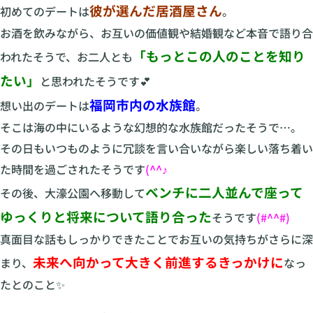
彼が選んだ居酒屋さん
初めてのデートは
。
お酒を飲みながら、お互いの価値観や結婚観など本音で語り合
「もっとこの人のことを知り
われたそうで、お二人とも
たい」
と思われたそうです💕
福岡市内の水族館
想い出のデートは
。
そこは海の中にいるような幻想的な水族館だったそうで…。
その日もいつものように冗談を言い合いながら楽しい落ち着い
た時間を過ごされたそうです
(^^♪
ベンチに二人並んで座って
その後、大濠公園へ移動して
ゆっくりと将来について語り合った
そうです
(#^^#)
真面目な話もしっかりできたことでお互いの気持ちがさらに深
未来へ向かって大きく前進するきっかけに
まり、
なっ
たとのこと✨