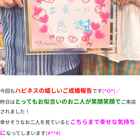
ハピネスの嬉しいご成婚報告
今回も
です
(^O^)／
とってもお似合いのお二人が笑顔笑顔で
昨日は
ご来店
されました！
こちらまで幸せな気持ち
幸せそうなお二人を見ていると
に
なってしまいます
(#^^#)