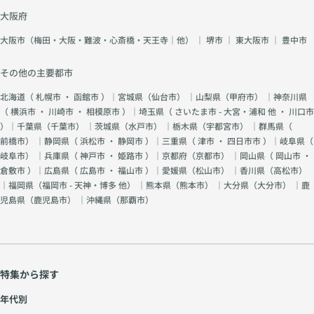
大阪府
大阪市（梅田・大阪・難波・心斎橋・天王寺｜他）
｜
堺市
｜
東大阪市
｜
豊中市
その他の主要都市
北海道（
札幌市
・
函館市
）｜宮城県（
仙台市
） ｜山梨県（
甲府市
） ｜神奈川県
（
横浜市
・
川崎市
・
相模原市
）｜埼玉県（
さいたま市 - 大宮・浦和 他
・
川口市
）｜千葉県（
千葉市
） ｜茨城県（
水戸市
） ｜栃木県（
宇都宮市
） ｜群馬県（
前橋市
） ｜静岡県（
浜松市
・
静岡市
）｜三重県（
津市
・
四日市市
）｜岐阜県（
岐阜市
） ｜兵庫県（
神戸市
・
姫路市
）｜京都府（
京都市
） ｜岡山県（
岡山市
・
倉敷市
）｜広島県（
広島市
・
福山市
）｜愛媛県（
松山市
） ｜香川県（
高松市
）
｜福岡県（
福岡市 - 天神・博多 他
） ｜熊本県（
熊本市
） ｜大分県（
大分市
） ｜鹿
児島県（
鹿児島市
） ｜沖縄県（
那覇市
）
特集から探す
年代別