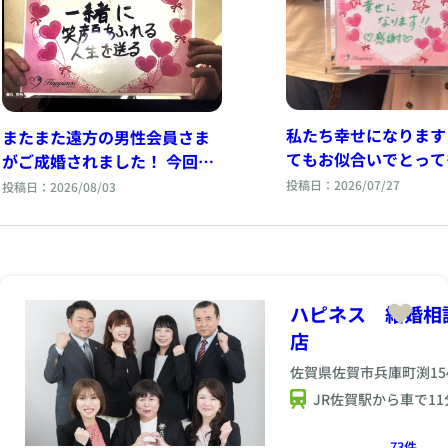
私たち幸せになります
またまた遠方の男性会員さま
てもお似合いでとって
がご成婚されました！ 今回は
なお二人が幸せそうな
オンラインでのご成婚手続き
投稿日：2026/07/27
投稿日：2026/08/03
見せてご成婚手続きに
でしっかりお話をお聴きしま
されました(^^♪
した(^^♪
ハピネス 結婚相
店
佐賀県佐賀市兵庫町渕154
JR佐賀駅から車で11
73件