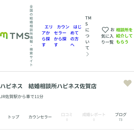
全
国
の
TM
結
婚
S
相
エリ
カウン
はじ
お
相談所を
に
談
アか
セラー
めて
所
紹介して
つ
気に入
情
ら探
から探
の方
もらう
い
報
り一覧
す
す
へ
・
て
検
索
サ
イ
ト
ハピネス 結婚相談所ハピネス佐賀店
JR佐賀駅から車で11分
口コミ
成婚レポート
ブログ
トップ
カウンセラー
0
0
73