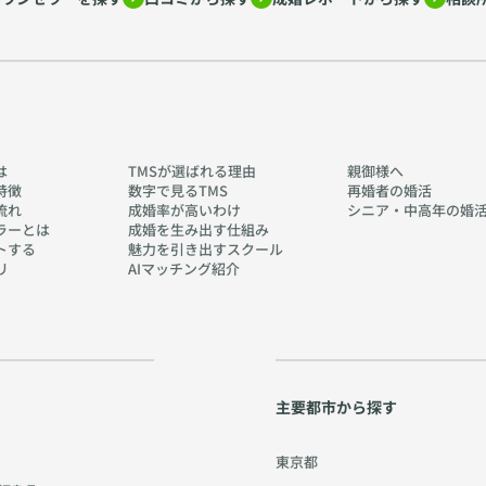
は
TMSが選ばれる理由
親御様へ
特徴
数字で見るTMS
再婚者の婚活
流れ
成婚率が高いわけ
シニア・中高年の婚
ラーとは
成婚を生み出す仕組み
トする
魅力を引き出すスクール
リ
AIマッチング紹介
主要都市から探す
東京都