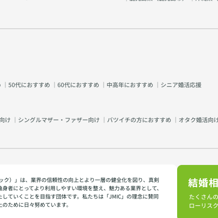
め
｜
50代におすすめ
｜
60代におすすめ
｜
中高年におすすめ
｜
シニア婚活応援
向け
｜
シングルマザー・ファザー向け
｜
バツイチの方におすすめ
｜
オタク婚活向
イミック）」は、業界の信頼性の向上とより一層の健全化を図り、真剣
独身者にとってより利用しやすい環境を整え、魅力ある業界として、
たしていくことを目指す団体です。私たちは「JMIC」の理念に賛同
上のために日々努めています。