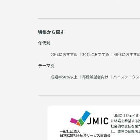
特集から探す
年代別
20代におすすめ
｜
30代におすすめ
｜
40代におすす
テーマ別
成婚率50％以上
｜
再婚希望者向け
｜
ハイステータス
「JMIC（ジェ
に結婚を希望する
社会的な責任を果
し、業界の信頼向