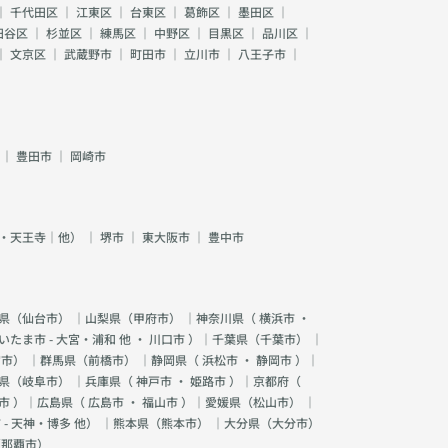
｜
千代田区
｜
江東区
｜
台東区
｜
葛飾区
｜
墨田区
｜
田谷区
｜
杉並区
｜
練馬区
｜
中野区
｜
目黒区
｜
品川区
｜
｜
文京区
｜
武蔵野市
｜
町田市
｜
立川市
｜
八王子市
｜
｜
豊田市
｜
岡崎市
・天王寺｜他）
｜
堺市
｜
東大阪市
｜
豊中市
県（
仙台市
） ｜山梨県（
甲府市
） ｜神奈川県（
横浜市
・
いたま市 - 大宮・浦和 他
・
川口市
）｜千葉県（
千葉市
） ｜
宮市
） ｜群馬県（
前橋市
） ｜静岡県（
浜松市
・
静岡市
）｜
県（
岐阜市
） ｜兵庫県（
神戸市
・
姫路市
）｜京都府（
市
）｜広島県（
広島市
・
福山市
）｜愛媛県（
松山市
） ｜
 - 天神・博多 他
） ｜熊本県（
熊本市
） ｜大分県（
大分市
）
（
那覇市
）