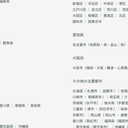
福島県
新宿区
｜
渋谷区
｜
中央区
｜
港区
江戸川区
｜
足立区
｜
荒川区
｜
世
大田区
｜
板橋区
｜
豊島区
｜
北区
調布市
｜
西東京市
愛知県
｜
群馬県
名古屋市（名駅前・栄・金山｜他）
大阪府
大阪市（梅田・大阪・難波・心斎橋
その他の主要都市
北海道（
札幌市
・
函館市
）｜宮城
川崎市
・
相模原市
）｜埼玉県（
さ
茨城県（
水戸市
） ｜栃木県（
宇都
香川県
｜
愛媛県
｜
高知県
三重県（
津市
・
四日市市
）｜岐阜
京都市
） ｜岡山県（
岡山市
・
倉敷
香川県（
高松市
） ｜福岡県（
福岡市
鹿児島県
｜
沖縄県
｜鹿児島県（
鹿児島市
） ｜沖縄県