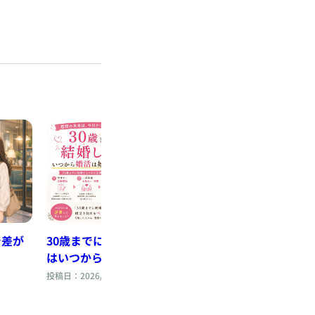
で差が
30歳までに結婚したい！婚活
夏のお見合い・デ
はいつから始めればいい？
とニオイ」にご注
投稿日：2026/08/04
投稿日：2026/08/01