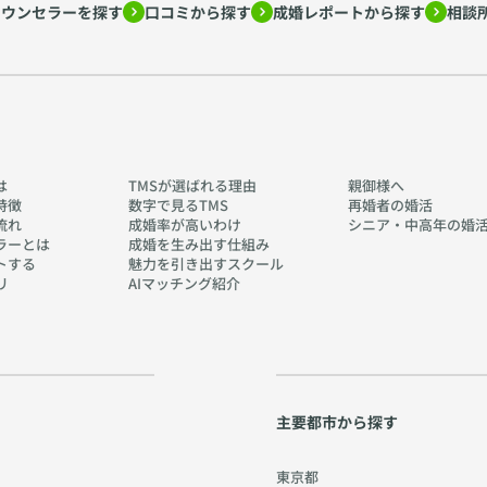
カウンセラーを探す
口コミから探す
成婚レポートから探す
相談
は
TMSが選ばれる理由
親御様へ
特徴
数字で見るTMS
再婚者の婚活
流れ
成婚率が高いわけ
シニア・中高年の婚
ラーとは
成婚を生み出す仕組み
トする
魅力を引き出すスクール
リ
AIマッチング紹介
主要都市から探す
東京都