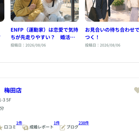
お見合いの待ち合わせ
、
ENFP（運動家）は恋愛で気持
つく！
す
ちが先走りやすい？ 婚活で
見える恋愛傾向と相性
投稿日：2026/08/06
投稿日：2026/08/06
 梅田店
3 5F
分
1件
1件
238件
口コミ
成婚レポート
ブログ