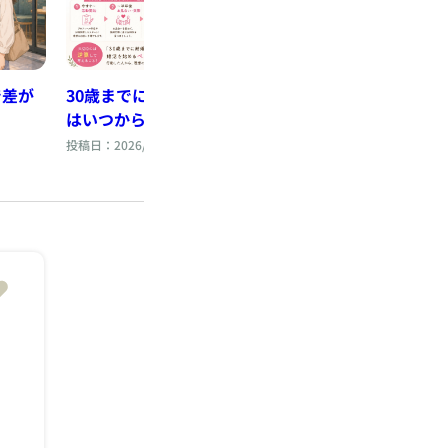
で差が
30歳までに結婚したい！婚活
夏のお見合い・デ
はいつから始めればいい？
とニオイ」にご注
投稿日：2026/08/04
投稿日：2026/08/01