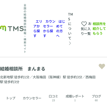
全
国
の
TM
結
婚
S
相
エリ
カウン
はじ
お
相談所を
に
談
アか
セラー
めて
所
紹介して
つ
気に入
情
ら探
から探
の方
もらう
い
報
り一覧
す
す
へ
・
て
検
索
サ
イ
ト
結婚相談所 まんまる
北新地駅 徒歩約1分／大阪梅田（阪神線）駅 徒歩約3分／西梅田
駅 徒歩約3分
口コミ
成婚レポート
ブログ
トップ
カウンセラー
23
1
60