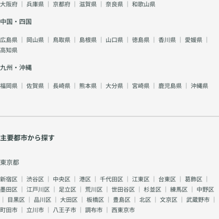
大阪府
｜
兵庫県
｜
京都府
｜
滋賀県
｜
奈良県
｜
和歌山県
中国・四国
広島県
｜
岡山県
｜
鳥取県
｜
島根県
｜
山口県
｜
徳島県
｜
香川県
｜
愛媛県
｜
高知県
九州・沖縄
福岡県
｜
佐賀県
｜
長崎県
｜
熊本県
｜
大分県
｜
宮崎県
｜
鹿児島県
｜
沖縄県
主要都市から探す
東京都
新宿区
｜
渋谷区
｜
中央区
｜
港区
｜
千代田区
｜
江東区
｜
台東区
｜
葛飾区
｜
墨田区
｜
江戸川区
｜
足立区
｜
荒川区
｜
世田谷区
｜
杉並区
｜
練馬区
｜
中野区
｜
目黒区
｜
品川区
｜
大田区
｜
板橋区
｜
豊島区
｜
北区
｜
文京区
｜
武蔵野市
｜
町田市
｜
立川市
｜
八王子市
｜
調布市
｜
西東京市