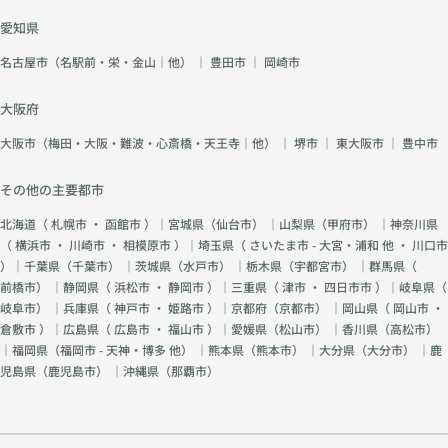
愛知県
名古屋市（名駅前・栄・金山｜他）
｜
豊田市
｜
岡崎市
大阪府
大阪市（梅田・大阪・難波・心斎橋・天王寺｜他）
｜
堺市
｜
東大阪市
｜
豊中市
その他の主要都市
北海道（
札幌市
・
函館市
）｜宮城県（
仙台市
） ｜山梨県（
甲府市
） ｜神奈川県
（
横浜市
・
川崎市
・
相模原市
）｜埼玉県（
さいたま市 - 大宮・浦和 他
・
川口市
）｜千葉県（
千葉市
） ｜茨城県（
水戸市
） ｜栃木県（
宇都宮市
） ｜群馬県（
前橋市
） ｜静岡県（
浜松市
・
静岡市
）｜三重県（
津市
・
四日市市
）｜岐阜県（
岐阜市
） ｜兵庫県（
神戸市
・
姫路市
）｜京都府（
京都市
） ｜岡山県（
岡山市
・
倉敷市
）｜広島県（
広島市
・
福山市
）｜愛媛県（
松山市
） ｜香川県（
高松市
）
｜福岡県（
福岡市 - 天神・博多 他
） ｜熊本県（
熊本市
） ｜大分県（
大分市
） ｜鹿
児島県（
鹿児島市
） ｜沖縄県（
那覇市
）