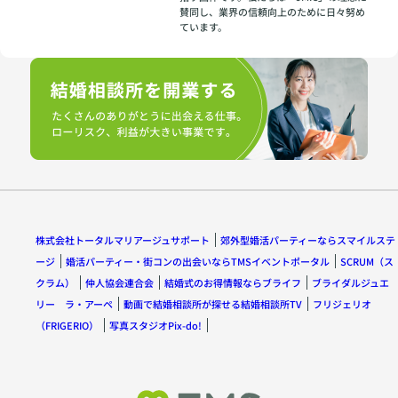
賛同し、業界の信頼向上のために日々努め
ています。
株式会社トータルマリアージュサポート
郊外型婚活パーティーならスマイルステ
ージ
婚活パーティー・街コンの出会いならTMSイベントポータル
SCRUM（ス
クラム）
仲人協会連合会
結婚式のお得情報ならブライフ
ブライダルジュエ
リー ラ・アーペ
動画で結婚相談所が探せる結婚相談所TV
フリジェリオ
（FRIGERIO）
写真スタジオPix-do!