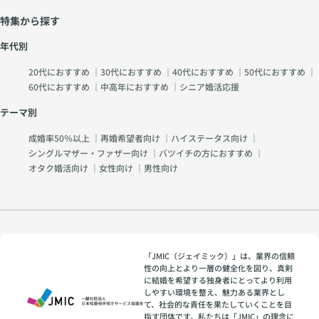
特集から探す
年代別
20代におすすめ
｜
30代におすすめ
｜
40代におすすめ
｜
50代におすすめ
｜
60代におすすめ
｜
中高年におすすめ
｜
シニア婚活応援
テーマ別
成婚率50％以上
｜
再婚希望者向け
｜
ハイステータス向け
｜
シングルマザー・ファザー向け
｜
バツイチの方におすすめ
｜
オタク婚活向け
｜
女性向け
｜
男性向け
「JMIC（ジェイミック）」は、業界の信頼
性の向上とより一層の健全化を図り、真剣
に結婚を希望する独身者にとってより利用
しやすい環境を整え、魅力ある業界とし
て、社会的な責任を果たしていくことを目
指す団体です。私たちは「JMIC」の理念に