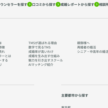
カウンセラーを探す
口コミから探す
成婚レポートから探す
相談
は
TMSが選ばれる理由
親御様へ
特徴
数字で見るTMS
再婚者の婚活
流れ
成婚率が高いわけ
シニア・中高年の婚
ラーとは
成婚を生み出す仕組み
トする
魅力を引き出すスクール
リ
AIマッチング紹介
主要都市から探す
東京都