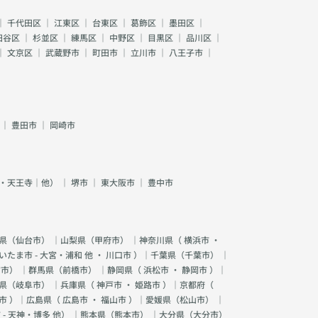
｜
千代田区
｜
江東区
｜
台東区
｜
葛飾区
｜
墨田区
｜
田谷区
｜
杉並区
｜
練馬区
｜
中野区
｜
目黒区
｜
品川区
｜
｜
文京区
｜
武蔵野市
｜
町田市
｜
立川市
｜
八王子市
｜
｜
豊田市
｜
岡崎市
・天王寺｜他）
｜
堺市
｜
東大阪市
｜
豊中市
県（
仙台市
） ｜山梨県（
甲府市
） ｜神奈川県（
横浜市
・
いたま市 - 大宮・浦和 他
・
川口市
）｜千葉県（
千葉市
） ｜
宮市
） ｜群馬県（
前橋市
） ｜静岡県（
浜松市
・
静岡市
）｜
県（
岐阜市
） ｜兵庫県（
神戸市
・
姫路市
）｜京都府（
市
）｜広島県（
広島市
・
福山市
）｜愛媛県（
松山市
） ｜
 - 天神・博多 他
） ｜熊本県（
熊本市
） ｜大分県（
大分市
）