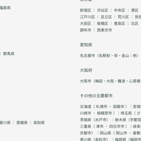
福島県
新宿区
｜
渋谷区
｜
中央区
｜
港区
江戸川区
｜
足立区
｜
荒川区
｜
世
大田区
｜
板橋区
｜
豊島区
｜
北区
調布市
｜
西東京市
愛知県
｜
群馬県
名古屋市（名駅前・栄・金山｜他）
大阪府
大阪市（梅田・大阪・難波・心斎橋
その他の主要都市
北海道（
札幌市
・
函館市
）｜宮城
川崎市
・
相模原市
）｜埼玉県（
さ
茨城県（
水戸市
） ｜栃木県（
宇都
香川県
｜
愛媛県
｜
高知県
三重県（
津市
・
四日市市
）｜岐阜
京都市
） ｜岡山県（
岡山市
・
倉敷
香川県（
高松市
） ｜福岡県（
福岡市