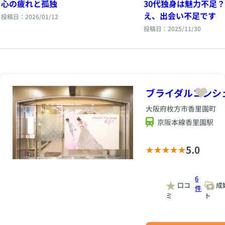
心の疲れと孤独
30代独身は魅力不足
え、出会い不足です
投稿日：2026/01/12
投稿日：2025/11/30
ブライダルコンシ
大阪府枚方市香里園町
京阪本線香里園駅
5.0
6
口コ
成
件
ミ
ト