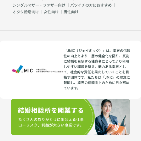
シングルマザー・ファザー向け
｜
バツイチの方におすすめ
｜
オタク婚活向け
｜
女性向け
｜
男性向け
「JMIC（ジェイミック）」は、業界の信頼
性の向上とより一層の健全化を図り、真剣
に結婚を希望する独身者にとってより利用
しやすい環境を整え、魅力ある業界とし
て、社会的な責任を果たしていくことを目
指す団体です。私たちは「JMIC」の理念に
賛同し、業界の信頼向上のために日々努め
ています。