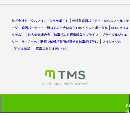
株式会社トータルマリアージュサポート
郊外型婚活パーティーならスマイルステ
ージ
婚活パーティー・街コンの出会いならTMSイベントポータル
SCRUM（ス
クラム）
仲人協会連合会
結婚式のお得情報ならブライフ
ブライダルジュエ
リー ラ・アーペ
動画で結婚相談所が探せる結婚相談所TV
フリジェリオ
（FRIGERIO）
写真スタジオPix-do!
© 2026 TMS All Rights Reserved.
P
G
T
P