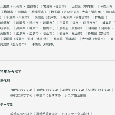
北海道（
札幌市
・
函館市
）｜宮城県（
仙台市
） ｜山梨県（
甲府市
） ｜神奈川県
（
横浜市
・
川崎市
・
相模原市
）｜埼玉県（
さいたま市 - 大宮・浦和 他
・
川口市
）｜千葉県（
千葉市
） ｜茨城県（
水戸市
） ｜栃木県（
宇都宮市
） ｜群馬県（
前橋市
） ｜静岡県（
浜松市
・
静岡市
）｜三重県（
津市
・
四日市市
）｜岐阜県（
岐阜市
） ｜兵庫県（
神戸市
・
姫路市
）｜京都府（
京都市
） ｜岡山県（
岡山市
・
倉敷市
）｜広島県（
広島市
・
福山市
）｜愛媛県（
松山市
） ｜香川県（
高松市
）
｜福岡県（
福岡市 - 天神・博多 他
） ｜熊本県（
熊本市
） ｜大分県（
大分市
） ｜鹿
児島県（
鹿児島市
） ｜沖縄県（
那覇市
）
特集から探す
年代別
20代におすすめ
｜
30代におすすめ
｜
40代におすすめ
｜
50代におすすめ
｜
60代におすすめ
｜
中高年におすすめ
｜
シニア婚活応援
テーマ別
成婚率50％以上
｜
再婚希望者向け
｜
ハイステータス向け
｜