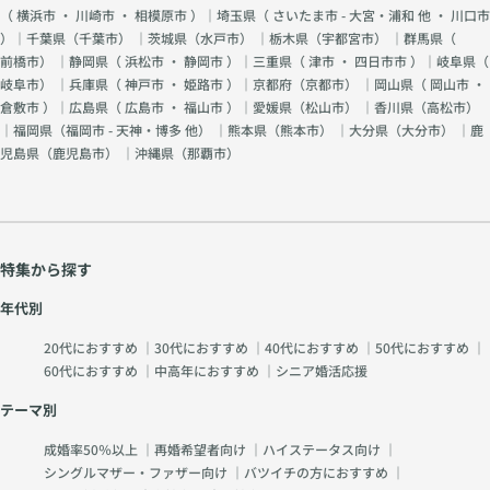
（
横浜市
・
川崎市
・
相模原市
）｜埼玉県（
さいたま市 - 大宮・浦和 他
・
川口市
）｜千葉県（
千葉市
） ｜茨城県（
水戸市
） ｜栃木県（
宇都宮市
） ｜群馬県（
前橋市
） ｜静岡県（
浜松市
・
静岡市
）｜三重県（
津市
・
四日市市
）｜岐阜県（
岐阜市
） ｜兵庫県（
神戸市
・
姫路市
）｜京都府（
京都市
） ｜岡山県（
岡山市
・
倉敷市
）｜広島県（
広島市
・
福山市
）｜愛媛県（
松山市
） ｜香川県（
高松市
）
｜福岡県（
福岡市 - 天神・博多 他
） ｜熊本県（
熊本市
） ｜大分県（
大分市
） ｜鹿
児島県（
鹿児島市
） ｜沖縄県（
那覇市
）
特集から探す
年代別
20代におすすめ
｜
30代におすすめ
｜
40代におすすめ
｜
50代におすすめ
｜
60代におすすめ
｜
中高年におすすめ
｜
シニア婚活応援
テーマ別
成婚率50％以上
｜
再婚希望者向け
｜
ハイステータス向け
｜
シングルマザー・ファザー向け
｜
バツイチの方におすすめ
｜