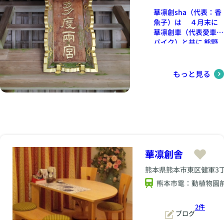
魚子）の趣味である
華凛創sha（代表：香
Café散策です 本日
魚子）は ４月末に
は グリム童話に出て
華凛創車（代表愛車：
くるようなCaféに
バイク）と共に 熊野
て チーズケーキセ
大社～伊勢神宮～多度
ットをいただきました
大社 の３社参りをい
テラスでゆっくりして
たしました 神を感
もっと見る
いたら・・・ 目の前
じ 洗練されたエネル
を 初々しい（大学生
ギーを体感し ある意
になったばかりのよう
味 人間の力の弱さを
な）男女二人が歩いて
身をもって感じ取りま
きました ♂今から帰
した 人生の過渡期が
る？ ♀・・・ ♂ま
到来すると 人間（ひ
だ遊ぶ？ ♀もうちょ
と）は 何かにすがり
っと・・・かな・・・
華凛創舎
たくなるものです そ
お互いデートの為に
して 人生の過渡期
嫌われない様な服装
熊本県熊本市東区健軍3
は 何度も何度も訪れ
で 精一杯お洒落をし
ます そんな時 1つの
熊本市電：動植物園
ていました 女性は真
対処法として 代表香
っ白なワンピースに真
魚子のおすすめは 神
っ赤なミニバック と
2件
社仏閣参りです 今回
ブログ
っておきのデートスタ
の三社参りは 特別な
イルです！ グリム童