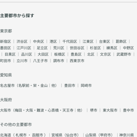
主要都市から探す
東京都
新宿区
｜
渋谷区
｜
中央区
｜
港区
｜
千代田区
｜
江東区
｜
台東区
｜
葛飾区
｜
墨田区
｜
江戸川区
｜
足立区
｜
荒川区
｜
世田谷区
｜
杉並区
｜
練馬区
｜
中野区
｜
目黒区
｜
品川区
｜
大田区
｜
板橋区
｜
豊島区
｜
北区
｜
文京区
｜
武蔵野市
｜
町田市
｜
立川市
｜
八王子市
｜
調布市
｜
西東京市
愛知県
名古屋市（名駅前・栄・金山｜他）
｜
豊田市
｜
岡崎市
大阪府
大阪市（梅田・大阪・難波・心斎橋・天王寺｜他）
｜
堺市
｜
東大阪市
｜
豊中市
その他の主要都市
北海道（
札幌市
・
函館市
）｜宮城県（
仙台市
） ｜山梨県（
甲府市
） ｜神奈川県