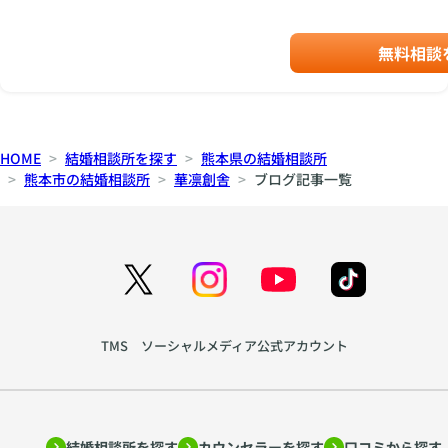
洗練されたパワーをい
話から飛び出してきた
ただきました 皆さま
様なカップルでした
無料相談
へ おすすめ大社です
代表（香魚子）も若か
多度大社は 縁結びと
りし頃を思い出し ほ
しても大変有名です
っこり時間となりまし
人生の過渡期こそ 人
た ときめくことや恋
とのご縁は大切にいた
をすることは 人を綺
しましょう ご縁が
HOME
結婚相談所を探す
熊本県の結婚相談所
麗にしてくれる お金
あなたの人生を変えて
熊本市の結婚相談所
華凛創舎
ブログ記事一覧
のかからない特効薬で
もくれます 大・中・
すね((´∀｀))ｹﾗｹﾗ 本日
小 すべてのご縁を大
も Caféで 学びを
切になさってください
得ました 会話を楽し
華凛創shaは 華のあ
み 会話を広げる為に
る凛とした女性（ひ
は 時空間を重要視す
と）を創り上げ 世の
べきである！ 視覚・
中へ送り出すことに
聴覚・嗅覚・味覚・触
日々勤めています ベ
覚（五感）に刺激をあ
TMS ソーシャルメディア公式アカウント
ストカジュアルフィニ
たえてくれるものが今
ッシング教室など 主
回のCaféには多く詰
催し女性の美しさを追
まっていました グリ
求しております 華凛
ム童話のような時空間
創舎（結婚相談所）
が かわいらしい彼女
結婚相談所を探す
カウンセラーを探す
口コミから探す