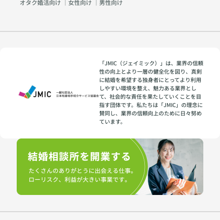
オタク婚活向け
｜
女性向け
｜
男性向け
「JMIC（ジェイミック）」は、業界の信頼
性の向上とより一層の健全化を図り、真剣
に結婚を希望する独身者にとってより利用
しやすい環境を整え、魅力ある業界とし
て、社会的な責任を果たしていくことを目
指す団体です。私たちは「JMIC」の理念に
賛同し、業界の信頼向上のために日々努め
ています。