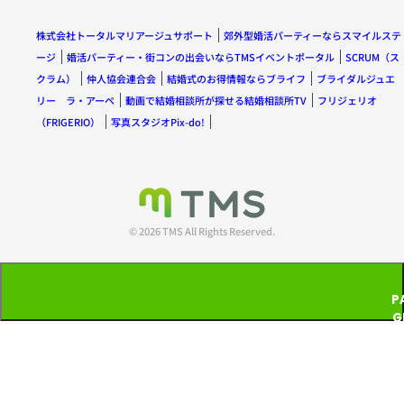
株式会社トータルマリアージュサポート
郊外型婚活パーティーならスマイルステ
ージ
婚活パーティー・街コンの出会いならTMSイベントポータル
SCRUM（ス
クラム）
仲人協会連合会
結婚式のお得情報ならブライフ
ブライダルジュエ
リー ラ・アーペ
動画で結婚相談所が探せる結婚相談所TV
フリジェリオ
（FRIGERIO）
写真スタジオPix-do!
© 2026 TMS All Rights Reserved.
P
G
T
P