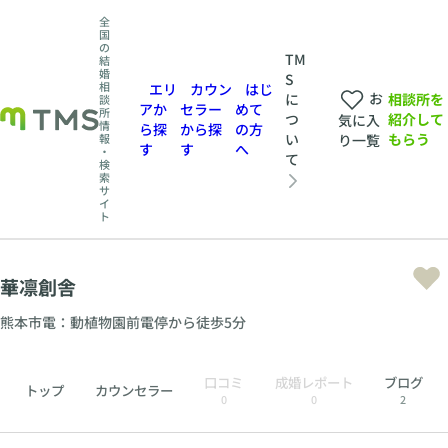
全
国
の
TM
結
婚
S
相
エリ
カウン
はじ
お
相談所を
に
談
アか
セラー
めて
所
紹介して
つ
気に入
情
ら探
から探
の方
もらう
い
報
り一覧
す
す
へ
・
て
検
索
サ
イ
ト
華凛創舎
熊本市電：動植物園前電停から徒歩5分
口コミ
成婚レポート
ブログ
トップ
カウンセラー
0
0
2