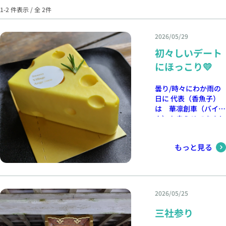
1-2 件表示 / 全 2件
2026/05/29
初々しいデート
にほっこり💛
曇り/時々にわか雨の
日に 代表（香魚子）
は 華凛創車（バイ
ク）を走らせてきまし
た！ 無になり 風や
季節の香りを体に浴び
もっと見る
ることで 自分自身を
リセットできます 紫
陽花ロードらしき道も
走ってきました 雨が
降った後の 紫陽花は
2026/05/25
凛としていて とても
きれいです ツーリン
三社参り
グの休憩は 代表（香