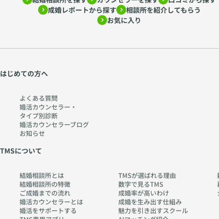
は 人とのご縁を大切
の心を和ませ もう
成婚レポートから探す
相談所を紹介してもらう
に おひとりお一人の
少し会話を楽しみた
お気に入り
キャリア支援に日々勤
い！と思わせたのでし
めています 結婚が終
ょう 初々しいカップ
着点ではなく その先
ルのその先
の幸せに目を向け「寄
の・・・・・行方
り添い」続ける
は・・・わかりません
あなたのお役に立てる
はじめての方へ
が・・・((´∀｀))ｹﾗｹﾗ
よう日々努力しており
明日も 皆様にとっ
ます 本日も よい一
て よい一日でありま
よくある質問
日を お過ごしくださ
すように
婚活カウンセラー・
い
タイプ別診断
婚活カウンセラーブログ
お知らせ
TMSについて
結婚相談所とは
TMSが選ばれる理由
結婚相談所の特徴
数字で見るTMS
ご成婚までの流れ
成婚率が高いわけ
婚活カウンセラーとは
成婚を生み出す仕組み
婚活をサポートする
魅力を引き出すスクール