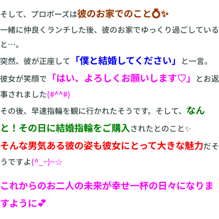
彼のお家でのこと💍✨
そして、プロポーズは
一緒に仲良くランチした後、彼のお家でゆっくり過ごしている
と…。
「僕と結婚してください」
突然、彼が正座して
と一言。
「はい、よろしくお願いします♡」
彼女が笑顔で
とお返
事されました
(#^^#)
なん
その後、早速指輪を観に行かれたそうです。そして、
と！その日に結婚指輪をご購入
されたとのこと✨
そんな男気ある彼の姿も彼女にとって大きな魅力
だそ
うですよ
(^_−)−☆
これからのお二人の未来が幸せ一杯の日々になりま
すように💕