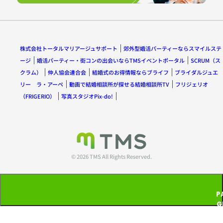
株式会社トータルマリアージュサポート
郊外型婚活パーティーならスマイルステ
ージ
婚活パーティー・街コンの出会いならTMSイベントポータル
SCRUM（ス
クラム）
仲人協会連合会
結婚式のお得情報ならブライフ
ブライダルジュエ
リー ラ・アーペ
動画で結婚相談所が探せる結婚相談所TV
フリジェリオ
（FRIGERIO）
写真スタジオPix-do!
© 2026 TMS All Rights Reserved.
P
G
T