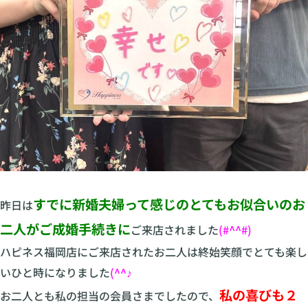
すでに新婚夫婦って感じのとてもお似合いのお
昨日は
二人がご成婚手続きに
ご来店されました
(#^^#)
ハピネス福岡店にご来店されたお二人は終始笑顔でとても楽し
いひと時になりました
(^^♪
私の喜びも２
お二人とも私の担当の会員さまでしたので、