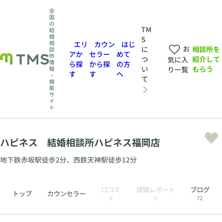
全
国
の
TM
結
婚
S
相
エリ
カウン
はじ
お
相談所を
に
談
アか
セラー
めて
所
紹介して
つ
気に入
情
ら探
から探
の方
もらう
い
報
り一覧
す
す
へ
・
て
検
索
サ
イ
ト
ハピネス 結婚相談所ハピネス福岡店
地下鉄赤坂駅徒歩2分、西鉄天神駅徒歩12分
口コミ
成婚レポート
ブログ
トップ
カウンセラー
0
0
72