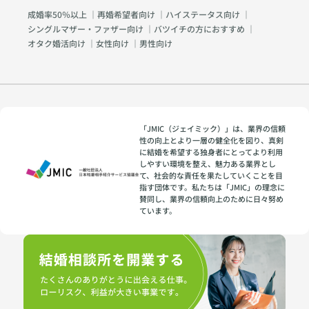
成婚率50％以上
｜
再婚希望者向け
｜
ハイステータス向け
｜
シングルマザー・ファザー向け
｜
バツイチの方におすすめ
｜
オタク婚活向け
｜
女性向け
｜
男性向け
「JMIC（ジェイミック）」は、業界の信頼
性の向上とより一層の健全化を図り、真剣
に結婚を希望する独身者にとってより利用
しやすい環境を整え、魅力ある業界とし
て、社会的な責任を果たしていくことを目
指す団体です。私たちは「JMIC」の理念に
賛同し、業界の信頼向上のために日々努め
ています。