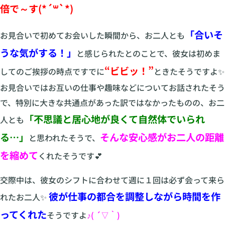
倍で～す(*´꒳`*)
「合いそ
お見合いで初めてお会いした瞬間から、お二人とも
うな気がする！」
と感じられたとのことで、彼女は初めま
“ビビッ！”
してのご挨拶の時点ですでに
ときたそうですよ✨
お見合いではお互いの仕事や趣味などについてお話されたそう
で、特別に大きな共通点があった訳ではなかったものの、お二
「不思議と居心地が良くて自然体でいられ
人とも
る…」
そんな安心感がお二人の距離
と思われたそうで、
を縮めて
くれたそうです💕
交際中は、彼女のシフトに合わせて週に１回は必ず会って来ら
彼が仕事の都合を調整しながら時間を作
れたお二人✨
ってくれた
そうですよ
♪( ´▽｀)