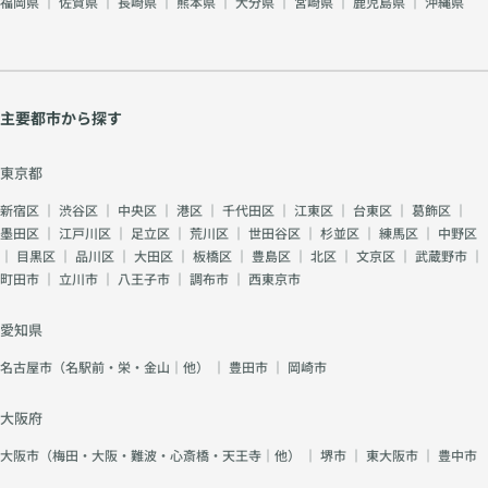
福岡県
｜
佐賀県
｜
長崎県
｜
熊本県
｜
大分県
｜
宮崎県
｜
鹿児島県
｜
沖縄県
主要都市から探す
東京都
新宿区
｜
渋谷区
｜
中央区
｜
港区
｜
千代田区
｜
江東区
｜
台東区
｜
葛飾区
｜
墨田区
｜
江戸川区
｜
足立区
｜
荒川区
｜
世田谷区
｜
杉並区
｜
練馬区
｜
中野区
｜
目黒区
｜
品川区
｜
大田区
｜
板橋区
｜
豊島区
｜
北区
｜
文京区
｜
武蔵野市
｜
町田市
｜
立川市
｜
八王子市
｜
調布市
｜
西東京市
愛知県
名古屋市（名駅前・栄・金山｜他）
｜
豊田市
｜
岡崎市
大阪府
大阪市（梅田・大阪・難波・心斎橋・天王寺｜他）
｜
堺市
｜
東大阪市
｜
豊中市