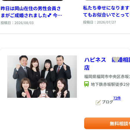
私たち幸せになります
昨日は岡山在住の男性会員さ
てもお似合いでとって
まがご成婚されました💕 今回
なお二人が仲良くハピ
はオンラインでご成婚手続き
投稿日：2026/07/27
投稿日：2026/08/03
岡店にご成婚手続きに
をさせていただきました
されました(^^♪
(#^.^#)
ハピネス 結婚相
店
福岡県福岡市中央区赤坂1-1
地下鉄赤坂駅徒歩2分
72件
ブログ
無料相談