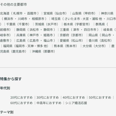
その他の主要都市
北海道（
札幌市
・
函館市
）｜宮城県（
仙台市
） ｜山梨県（
甲府市
） ｜神奈川県
（
横浜市
・
川崎市
・
相模原市
）｜埼玉県（
さいたま市 - 大宮・浦和 他
・
川口市
）｜千葉県（
千葉市
） ｜茨城県（
水戸市
） ｜栃木県（
宇都宮市
） ｜群馬県（
前橋市
） ｜静岡県（
浜松市
・
静岡市
）｜三重県（
津市
・
四日市市
）｜岐阜県（
岐阜市
） ｜兵庫県（
神戸市
・
姫路市
）｜京都府（
京都市
） ｜岡山県（
岡山市
・
倉敷市
）｜広島県（
広島市
・
福山市
）｜愛媛県（
松山市
） ｜香川県（
高松市
）
｜福岡県（
福岡市 - 天神・博多 他
） ｜熊本県（
熊本市
） ｜大分県（
大分市
） ｜鹿
児島県（
鹿児島市
） ｜沖縄県（
那覇市
）
特集から探す
年代別
20代におすすめ
｜
30代におすすめ
｜
40代におすすめ
｜
50代におすすめ
｜
60代におすすめ
｜
中高年におすすめ
｜
シニア婚活応援
テーマ別