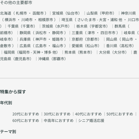
その他の主要都市
北海道（
札幌市
・
函館市
）｜宮城県（
仙台市
） ｜山梨県（
甲府市
） ｜神奈川県
（
横浜市
・
川崎市
・
相模原市
）｜埼玉県（
さいたま市 - 大宮・浦和 他
・
川口市
）｜千葉県（
千葉市
） ｜茨城県（
水戸市
） ｜栃木県（
宇都宮市
） ｜群馬県（
前橋市
） ｜静岡県（
浜松市
・
静岡市
）｜三重県（
津市
・
四日市市
）｜岐阜県（
岐阜市
） ｜兵庫県（
神戸市
・
姫路市
）｜京都府（
京都市
） ｜岡山県（
岡山市
・
倉敷市
）｜広島県（
広島市
・
福山市
）｜愛媛県（
松山市
） ｜香川県（
高松市
）
｜福岡県（
福岡市 - 天神・博多 他
） ｜熊本県（
熊本市
） ｜大分県（
大分市
） ｜鹿
児島県（
鹿児島市
） ｜沖縄県（
那覇市
）
特集から探す
年代別
20代におすすめ
｜
30代におすすめ
｜
40代におすすめ
｜
50代におすすめ
｜
60代におすすめ
｜
中高年におすすめ
｜
シニア婚活応援
テーマ別