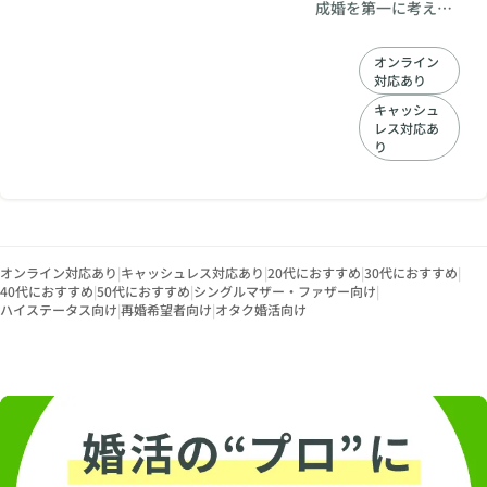
成婚を第一に考え、
入会から婚約に至る
まで、フルサポー
オンライン
ト。20代30代40代
対応あり
50代の方におすすめ
の結婚相談所です。
キャッシュ
レス対応あ
お客様を成婚まで導
り
きます。
オンライン対応あり
|
キャッシュレス対応あり
|
20代におすすめ
|
30代におすすめ
|
40代におすすめ
|
50代におすすめ
|
シングルマザー・ファザー向け
|
ハイステータス向け
|
再婚希望者向け
|
オタク婚活向け