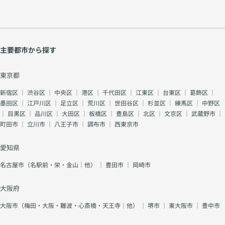
主要都市から探す
東京都
新宿区
｜
渋谷区
｜
中央区
｜
港区
｜
千代田区
｜
江東区
｜
台東区
｜
葛飾区
｜
墨田区
｜
江戸川区
｜
足立区
｜
荒川区
｜
世田谷区
｜
杉並区
｜
練馬区
｜
中野区
｜
目黒区
｜
品川区
｜
大田区
｜
板橋区
｜
豊島区
｜
北区
｜
文京区
｜
武蔵野市
｜
町田市
｜
立川市
｜
八王子市
｜
調布市
｜
西東京市
愛知県
名古屋市（名駅前・栄・金山｜他）
｜
豊田市
｜
岡崎市
大阪府
大阪市（梅田・大阪・難波・心斎橋・天王寺｜他）
｜
堺市
｜
東大阪市
｜
豊中市