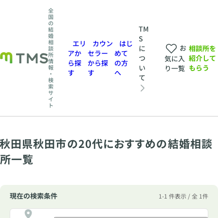
全
国
の
TM
結
婚
S
相
エリ
カウン
はじ
お
相談所を
に
談
アか
セラー
めて
所
紹介して
つ
気に入
情
ら探
から探
の方
もらう
い
報
り一覧
す
す
へ
・
て
検
索
サ
イ
ト
秋田県秋田市の20代におすすめの結婚相談
所一覧
現在の検索条件
1-1 件表示 / 全 1件