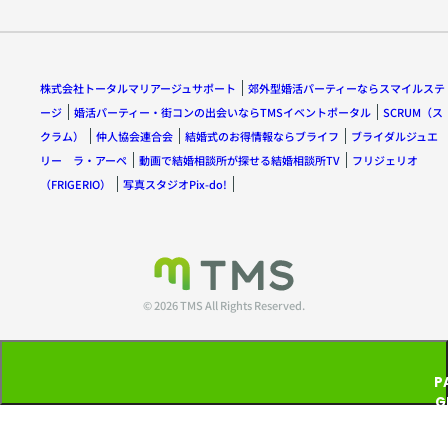
株式会社トータルマリアージュサポート
郊外型婚活パーティーならスマイルステ
ージ
婚活パーティー・街コンの出会いならTMSイベントポータル
SCRUM（ス
クラム）
仲人協会連合会
結婚式のお得情報ならブライフ
ブライダルジュエ
リー ラ・アーペ
動画で結婚相談所が探せる結婚相談所TV
フリジェリオ
（FRIGERIO）
写真スタジオPix-do!
© 2026 TMS All Rights Reserved.
P
G
T