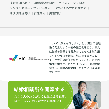
成婚率50％以上
｜
再婚希望者向け
｜
ハイステータス向け
｜
シングルマザー・ファザー向け
｜
バツイチの方におすすめ
｜
オタク婚活向け
｜
女性向け
｜
男性向け
「JMIC（ジェイミック）」は、業界の信頼
性の向上とより一層の健全化を図り、真剣
に結婚を希望する独身者にとってより利用
しやすい環境を整え、魅力ある業界とし
て、社会的な責任を果たしていくことを目
指す団体です。私たちは「JMIC」の理念に
賛同し、業界の信頼向上のために日々努め
ています。